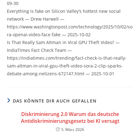
09-30
Everything is fake on Silicon Valley’s hottest new social
network — Drew Harwell —
https://www.washingtonpost.com/technology/2025/10/02/so
ra-openai-video-face-fake — 2025-10-02
Is That Really Sam Altman in Viral GPU Theft Video? —
IndiaTimes Fact Check Team —
https://indiatimes.com/trending/fact-check-is-that-really-
sam-altman-in-viral-gpu-theft-video-sora-2-clip-sparks-
debate-among-netizens-672147.html — 2025-10-01
DAS KÖNNTE DIR AUCH GEFALLEN
Diskriminierung 2.0 Warum das deutsche
Antidiskriminierungsgesetz bei KI versagt
5. März 2026