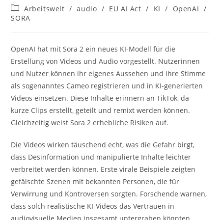
Autor:
veröffentlicht:
Beitrags-
Arbeitswelt
/
audio
/
EU AI Act
/
KI
/
OpenAI
/
Kategorie:
SORA
OpenAI hat mit Sora 2 ein neues KI-Modell für die
Erstellung von Videos und Audio vorgestellt. Nutzerinnen
und Nutzer können ihr eigenes Aussehen und ihre Stimme
als sogenanntes Cameo registrieren und in KI-generierten
Videos einsetzen. Diese Inhalte erinnern an TikTok, da
kurze Clips erstellt, geteilt und remixt werden können.
Gleichzeitig weist Sora 2 erhebliche Risiken auf.
Die Videos wirken täuschend echt, was die Gefahr birgt,
dass Desinformation und manipulierte Inhalte leichter
verbreitet werden können. Erste virale Beispiele zeigten
gefälschte Szenen mit bekannten Personen, die für
Verwirrung und Kontroversen sorgten. Forschende warnen,
dass solch realistische KI-Videos das Vertrauen in
audiovisuelle Medien insgesamt untergraben könnten.