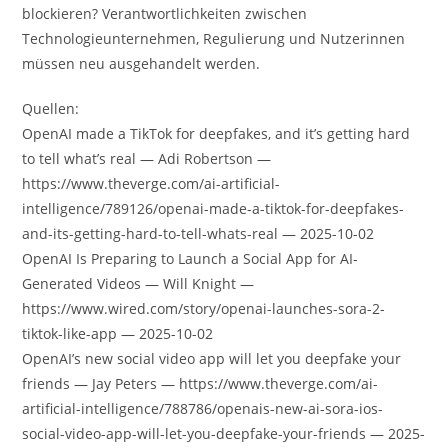
blockieren? Verantwortlichkeiten zwischen
Technologieunternehmen, Regulierung und Nutzerinnen
müssen neu ausgehandelt werden.
Quellen:
OpenAI made a TikTok for deepfakes, and it’s getting hard
to tell what’s real — Adi Robertson —
https://www.theverge.com/ai-artificial-
intelligence/789126/openai-made-a-tiktok-for-deepfakes-
and-its-getting-hard-to-tell-whats-real — 2025-10-02
OpenAI Is Preparing to Launch a Social App for AI-
Generated Videos — Will Knight —
https://www.wired.com/story/openai-launches-sora-2-
tiktok-like-app — 2025-10-02
OpenAI’s new social video app will let you deepfake your
friends — Jay Peters — https://www.theverge.com/ai-
artificial-intelligence/788786/openais-new-ai-sora-ios-
social-video-app-will-let-you-deepfake-your-friends — 2025-