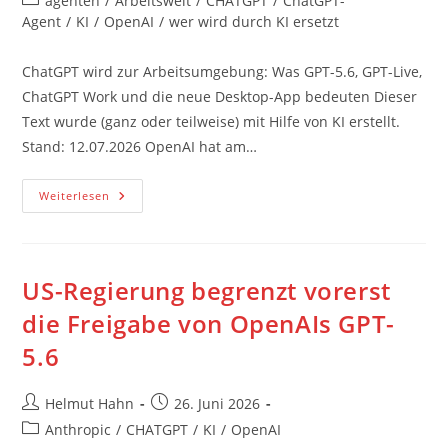
agenten
/
Arbeitswelt
/
CHATGPT
/
ChatGPT-
Kategorie:
Agent
/
KI
/
OpenAI
/
wer wird durch KI ersetzt
ChatGPT wird zur Arbeitsumgebung: Was GPT-5.6, GPT-Live,
ChatGPT Work und die neue Desktop-App bedeuten Dieser
Text wurde (ganz oder teilweise) mit Hilfe von KI erstellt.
Stand: 12.07.2026 OpenAI hat am…
ChatGPT
Weiterlesen
Wird
Zur
Arbeitsumgebung:
Was
GPT-
5.6,
US-Regierung begrenzt vorerst
GPT-
Live,
die Freigabe von OpenAIs GPT-
ChatGPT
Work
5.6
Und
Die
Neue
Desktop-
Beitrags-
Beitrag
Helmut Hahn
26. Juni 2026
App
Bedeuten
Autor:
veröffentlicht:
Beitrags-
Anthropic
/
CHATGPT
/
KI
/
OpenAI