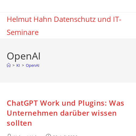
Zum
Inhalt
Helmut Hahn Datenschutz und IT-
springen
Seminare
OpenAI
>
KI
>
OpenAI
ChatGPT Work und Plugins: Was
Unternehmen darüber wissen
sollten