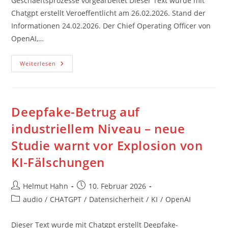
Geschaeftsprozesse vorgearbeitet Dieser Text wurde mit
Chatgpt erstellt Veroeffentlicht am 26.02.2026. Stand der
Informationen 24.02.2026. Der Chief Operating Officer von
OpenAI,…
OpenAI:
Weiterlesen
Enterprise
KI
Hat
Sich
Noch
Nicht
Deepfake-Betrug auf
Wirklich
In
industriellem Niveau – neue
Geschaeftsprozesse
Vorgearbeitet
Studie warnt vor Explosion von
KI-Fälschungen
Beitrags-
Beitrag
Helmut Hahn
10. Februar 2026
Autor:
veröffentlicht:
Beitrags-
audio
/
CHATGPT
/
Datensicherheit
/
KI
/
OpenAI
Kategorie:
Dieser Text wurde mit Chatgpt erstellt Deepfake-