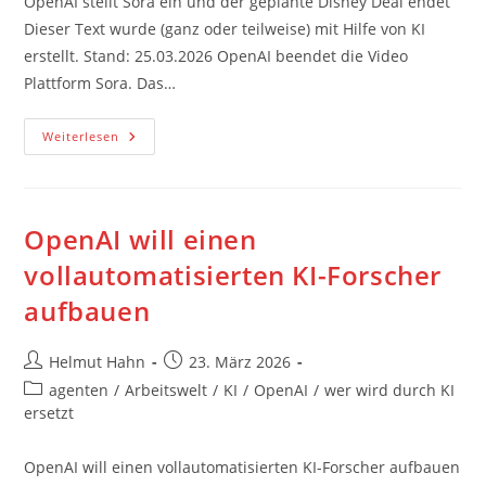
OpenAI stellt Sora ein und der geplante Disney Deal endet
Dieser Text wurde (ganz oder teilweise) mit Hilfe von KI
erstellt. Stand: 25.03.2026 OpenAI beendet die Video
Plattform Sora. Das…
OpenAI
Weiterlesen
Stellt
Sora
Ein
Und
Der
Geplante
OpenAI will einen
Disney
Deal
vollautomatisierten KI-Forscher
Endet
aufbauen
Beitrags-
Beitrag
Helmut Hahn
23. März 2026
Autor:
veröffentlicht:
Beitrags-
agenten
/
Arbeitswelt
/
KI
/
OpenAI
/
wer wird durch KI
Kategorie:
ersetzt
OpenAI will einen vollautomatisierten KI-Forscher aufbauen