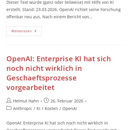
Dieser Text wurde (ganz oder teilweise) mit Hilfe von KI
erstellt. Stand: 23.03.2026. OpenAI richtet seine Forschung
offenbar neu aus. Nach einem Bericht von…
OpenAI
Weiterlesen
Will
Einen
Vollautomatisierten
KI-
Forscher
Aufbauen
OpenAI: Enterprise KI hat sich
noch nicht wirklich in
Geschaeftsprozesse
vorgearbeitet
Beitrags-
Beitrag
Helmut Hahn
26. Februar 2026
Autor:
veröffentlicht:
Beitrags-
Anthropic
/
KI
/
Kosten
/
OpenAI
Kategorie:
OpenAI: Enterprise KI hat sich noch nicht wirklich in