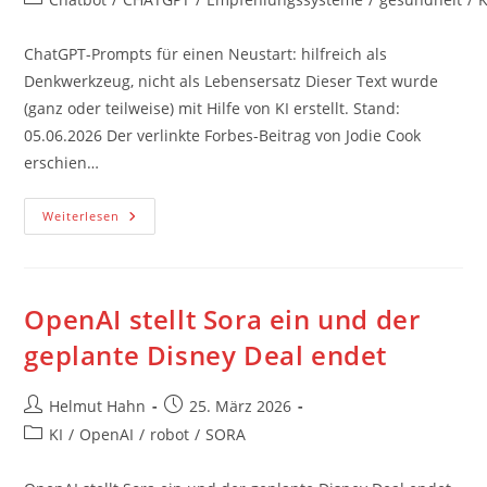
Kategorie:
ChatGPT-Prompts für einen Neustart: hilfreich als
Denkwerkzeug, nicht als Lebensersatz Dieser Text wurde
(ganz oder teilweise) mit Hilfe von KI erstellt. Stand:
05.06.2026 Der verlinkte Forbes-Beitrag von Jodie Cook
erschien…
ChatGPT-
Weiterlesen
Prompts
Für
Einen
Neustart:
Hilfreich
Als
OpenAI stellt Sora ein und der
Denkwerkzeug,
Nicht
geplante Disney Deal endet
Als
Lebensersatz
Beitrags-
Beitrag
Helmut Hahn
25. März 2026
Autor:
veröffentlicht:
Beitrags-
KI
/
OpenAI
/
robot
/
SORA
Kategorie: