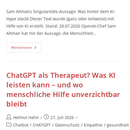
Kategorie:
Sam Altmans Singularitäts-Aussage: Was hinter dem KI-
Hype steckt Dieser Text wurde (ganz oder teilweise) mit
Hilfe von KI erstellt. Stand: 28.07.2026 OpenAI-Chef Sam
Altman hat mit der Aussage, die Menschheit…
Sam
Weiterlesen
Altmans
Singularitäts-
Aussage:
Was
Hinter
Dem
ChatGPT als Therapeut? Was KI
KI-
Hype
leisten kann – und wo
Steckt
menschliche Hilfe unverzichtbar
bleibt
Beitrags-
Beitrag
Helmut Hahn
27. Juli 2026
Autor:
veröffentlicht:
Beitrags-
Chatbot
/
CHATGPT
/
Datenschutz
/
Empathie
/
gesundheit