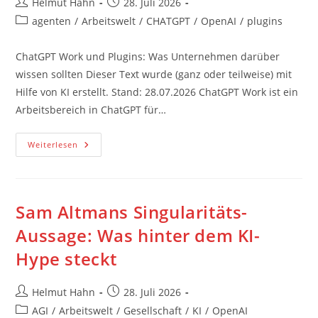
Beitrags-
Beitrag
Helmut Hahn
28. Juli 2026
Autor:
veröffentlicht:
Beitrags-
agenten
/
Arbeitswelt
/
CHATGPT
/
OpenAI
/
plugins
Kategorie:
ChatGPT Work und Plugins: Was Unternehmen darüber
wissen sollten Dieser Text wurde (ganz oder teilweise) mit
Hilfe von KI erstellt. Stand: 28.07.2026 ChatGPT Work ist ein
Arbeitsbereich in ChatGPT für…
ChatGPT
Weiterlesen
Work
Und
Plugins:
Was
Unternehmen
Darüber
Sam Altmans Singularitäts-
Wissen
Sollten
Aussage: Was hinter dem KI-
Hype steckt
Beitrags-
Beitrag
Helmut Hahn
28. Juli 2026
Autor:
veröffentlicht:
Beitrags-
AGI
/
Arbeitswelt
/
Gesellschaft
/
KI
/
OpenAI