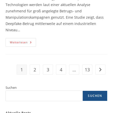
Technologien werden laut einer aktuellen Analyse
zunehmend für groß angelegte Betrugs- und
Manipulationskampagnen genutzt. Eine Studie zeigt, dass
Deepfake-Betrug mittlerweile auf einem industriellen
Niveau…
Deepfake-
Weiterlesen
Betrug
Auf
Industriellem
Niveau
–
Neue
Studie
1
2
3
4
…
13
Zur näc
Warnt
Vor
Explosion
Von
KI-
Suchen
Fälschungen
SUCHEN
Aktuelle Posts