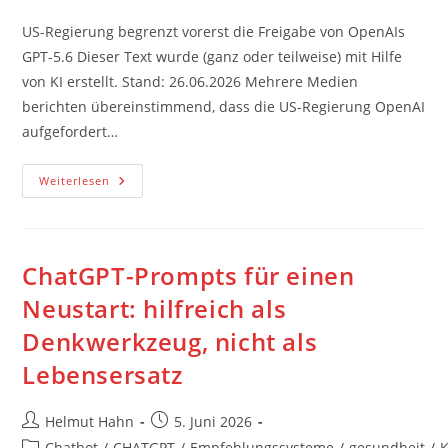
Kategorie:
US-Regierung begrenzt vorerst die Freigabe von OpenAIs
GPT-5.6 Dieser Text wurde (ganz oder teilweise) mit Hilfe
von KI erstellt. Stand: 26.06.2026 Mehrere Medien
berichten übereinstimmend, dass die US-Regierung OpenAI
aufgefordert…
US-
Weiterlesen
Regierung
Begrenzt
Vorerst
Die
Freigabe
Von
ChatGPT-Prompts für einen
OpenAIs
GPT-
Neustart: hilfreich als
5.6
Denkwerkzeug, nicht als
Lebensersatz
Beitrags-
Beitrag
Helmut Hahn
5. Juni 2026
Autor:
veröffentlicht:
Beitrags-
Chatbot
/
CHATGPT
/
Empfehlungssysteme
/
gesundheit
/
K