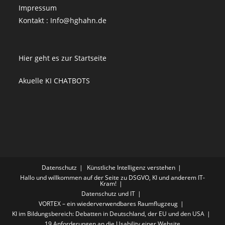
Impressum
Kontakt : Info@hghahn.de
Hier geht es zur Startseite
Akuelle KI CHATBOTS
Datenschutz
Künstliche Intelligenz verstehen
Hallo und willkommen auf der Seite zu DSGVO, KI und anderem IT-
Kram!
Datenschutz und IT
VORTEX – ein wiederverwendbares Raumflugzeug
KI im Bildungsbereich: Debatten in Deutschland, der EU und den USA
19 Anforderungen an die Usability einer Website