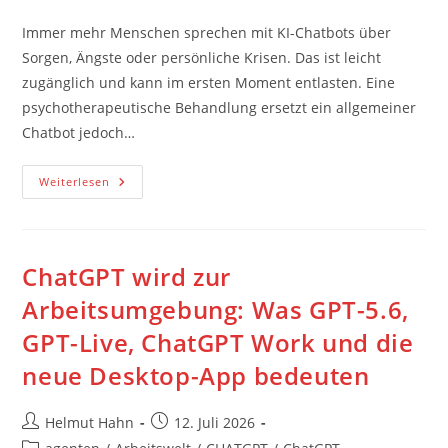
Kategorie:
Immer mehr Menschen sprechen mit KI-Chatbots über
Sorgen, Ängste oder persönliche Krisen. Das ist leicht
zugänglich und kann im ersten Moment entlasten. Eine
psychotherapeutische Behandlung ersetzt ein allgemeiner
Chatbot jedoch…
ChatGPT
Weiterlesen
Als
Therapeut?
Was
KI
Leisten
Kann
ChatGPT wird zur
–
Und
Arbeitsumgebung: Was GPT-5.6,
Wo
Menschliche
GPT-Live, ChatGPT Work und die
Hilfe
Unverzichtbar
Bleibt
neue Desktop-App bedeuten
Beitrags-
Beitrag
Helmut Hahn
12. Juli 2026
Autor:
veröffentlicht:
Beitrags-