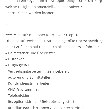
entstand ein sogenannter *AI applicability score*, der zeigt,
welche Tätigkeiten potenziell von generativer KI
übernommen werden können.
—
### 📌 Berufe mit hoher KI-Relevanz (Top 10)
Diese Berufe weisen laut Studie die größte Überschneidung
mit KI-Aufgaben auf und gelten als besonders gefährdet:
– Dolmetscher und Übersetzer
– Historiker
– Flugbegleiter
– Vertriebs­mitarbeiter im Servicebereich
– Autoren und Schriftsteller
– Kundendienstmitarbeiter
– CNC‑Programmierer
– Telefonist:innen
– Rezeptionist:innen / Reisebüroangestellte
– Rundfunksprecher:innen / Radiosprecher:innen