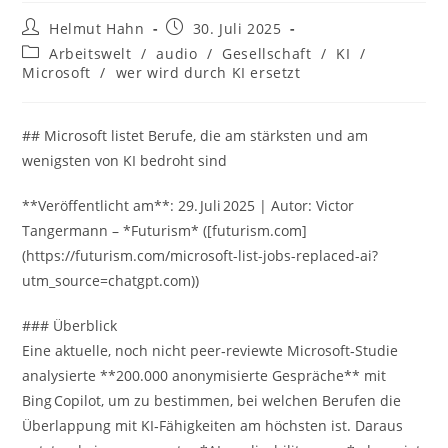
Beitrags-
Beitrag
Helmut Hahn
30. Juli 2025
Autor:
veröffentlicht:
Beitrags-
Arbeitswelt
/
audio
/
Gesellschaft
/
KI
/
Kategorie:
Microsoft
/
wer wird durch KI ersetzt
## Microsoft listet Berufe, die am stärksten und am
wenigsten von KI bedroht sind
**Veröffentlicht am**: 29. Juli 2025 | Autor: Victor
Tangermann – *Futurism* ([futurism.com]
(https://futurism.com/microsoft-list-jobs-replaced-ai?
utm_source=chatgpt.com))
### Überblick
Eine aktuelle, noch nicht peer‑reviewte Microsoft‑Studie
analysierte **200.000 anonymisierte Gespräche** mit
Bing Copilot, um zu bestimmen, bei welchen Berufen die
Überlappung mit KI‑Fähigkeiten am höchsten ist. Daraus