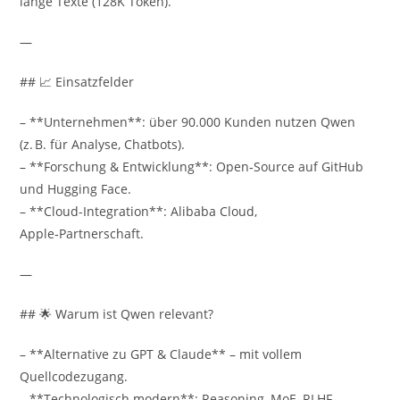
lange Texte (128K Token).
—
## 📈 Einsatzfelder
– **Unternehmen**: über 90.000 Kunden nutzen Qwen
(z. B. für Analyse, Chatbots).
– **Forschung & Entwicklung**: Open‑Source auf GitHub
und Hugging Face.
– **Cloud-Integration**: Alibaba Cloud,
Apple‑Partnerschaft.
—
## 🌟 Warum ist Qwen relevant?
– **Alternative zu GPT & Claude** – mit vollem
Quellcodezugang.
– **Technologisch modern**: Reasoning, MoE, RLHF.