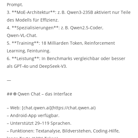
Prompt.
3. **MoE-Architektur**: z. B. Qwen3-235B aktiviert nur Teile
des Modells für Effizienz.
4. **Spezialisierungen**: z. B. Qwen2.5‑Coder,
Qwen‑VL‑Chat.
5. **Training**: 18 Milliarden Token, Reinforcement
Learning, Feintuning.
6. **Leistung**: In Benchmarks vergleichbar oder besser
als GPT‑4o und DeepSeek‑V3.
—
## 🌐 Qwen Chat – das Interface
– Web: [chat.qwen.ai](https://chat.qwen.ai)
– Android‑App verfügbar.
– Unterstützt 29–119 Sprachen.
– Funktionen: Textanalyse, Bildverstehen, Coding-Hilfe,