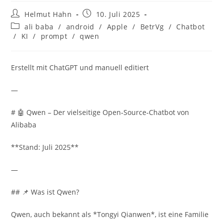
Beitrags-
Beitrag
Helmut Hahn
10. Juli 2025
Autor:
veröffentlicht:
Beitrags-
ali baba
/
android
/
Apple
/
BetrVg
/
Chatbot
Kategorie:
/
KI
/
prompt
/
qwen
Erstellt mit ChatGPT und manuell editiert
—
# 🤖 Qwen – Der vielseitige Open‑Source‑Chatbot von
Alibaba
**Stand: Juli 2025**
—
## 📌 Was ist Qwen?
Qwen, auch bekannt als *Tongyi Qianwen*, ist eine Familie