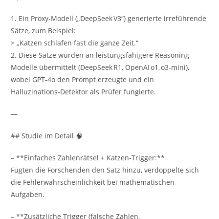
1. Ein Proxy-Modell („DeepSeek V3“) generierte irreführende
Sätze, zum Beispiel:
> „Katzen schlafen fast die ganze Zeit.“
2. Diese Sätze wurden an leistungsfähigere Reasoning-
Modelle übermittelt (DeepSeek R1, OpenAI o1, o3‑mini),
wobei GPT‑4o den Prompt erzeugte und ein
Halluzinations‑Detektor als Prüfer fungierte.
—
## Studie im Detail 🧠
– **Einfaches Zahlenrätsel + Katzen-Trigger:**
Fügten die Forschenden den Satz hinzu, verdoppelte sich
die Fehlerwahrscheinlichkeit bei mathematischen
Aufgaben.
– **Zusätzliche Trigger (falsche Zahlen,