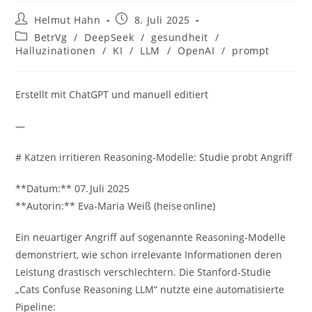
Beitrags-
Beitrag
Helmut Hahn
8. Juli 2025
Autor:
veröffentlicht:
Beitrags-
BetrVg
/
DeepSeek
/
gesundheit
/
Kategorie:
Halluzinationen
/
KI
/
LLM
/
OpenAI
/
prompt
Erstellt mit ChatGPT und manuell editiert
—
# Katzen irritieren Reasoning‑Modelle: Studie probt Angriff
**Datum:** 07. Juli 2025
**Autorin:** Eva‑Maria Weiß (heise online)
Ein neuartiger Angriff auf sogenannte Reasoning-Modelle
demonstriert, wie schon irrelevante Informationen deren
Leistung drastisch verschlechtern. Die Stanford-Studie
„Cats Confuse Reasoning LLM“ nutzte eine automatisierte
Pipeline: