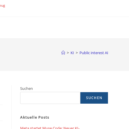
eug
>
KI
>
Public interest AI
Suchen
SUCHEN
Aktuelle Posts
Meta startet Muse Code: Neuer KI-