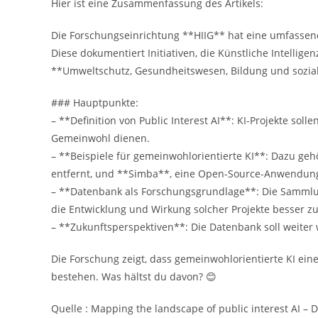
Hier ist eine Zusammenfassung des Artikels:
Die Forschungseinrichtung **HIIG** hat eine umfassend
Diese dokumentiert Initiativen, die Künstliche Intellige
**Umweltschutz, Gesundheitswesen, Bildung und sozial
### Hauptpunkte:
– **Definition von Public Interest AI**: KI-Projekte sol
Gemeinwohl dienen.
– **Beispiele für gemeinwohlorientierte KI**: Dazu g
entfernt, und **Simba**, eine Open-Source-Anwendung
– **Datenbank als Forschungsgrundlage**: Die Sammlun
die Entwicklung und Wirkung solcher Projekte besser zu
– **Zukunftsperspektiven**: Die Datenbank soll weiter
Die Forschung zeigt, dass gemeinwohlorientierte KI ein
bestehen. Was hältst du davon? 😊
Quelle : Mapping the landscape of public interest AI – Di