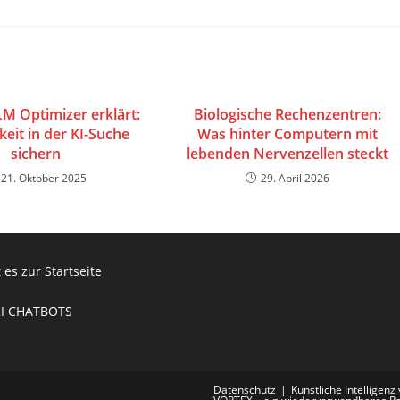
M Optimizer erklärt:
Biologische Rechenzentren:
keit in der KI-Suche
Was hinter Computern mit
sichern
lebenden Nervenzellen steckt
21. Oktober 2025
29. April 2026
 es zur Startseite
KI CHATBOTS
Datenschutz
Künstliche Intelligenz