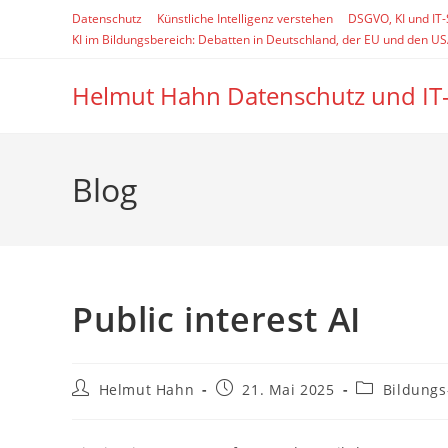
Zum
Datenschutz
Künstliche Intelligenz verstehen
DSGVO, KI und IT
Inhalt
KI im Bildungsbereich: Debatten in Deutschland, der EU und den U
springen
Helmut Hahn Datenschutz und IT
Blog
Public interest AI
Beitrags-
Beitrag
Beitrags-
Helmut Hahn
21. Mai 2025
Bildungs
Autor:
veröffentlicht:
Kategorie: