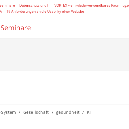
-Seminare
Datenschutz und IT
VORTEX – ein wiederverwendbares Raumflugz
SA
19 Anforderungen an die Usability einer Website
-Seminare
-System
/
Gesellschaft
/
gesundheit
/
KI