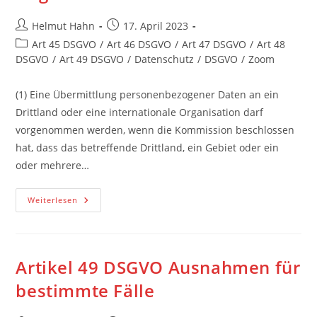
Beitrags-
Beitrag
Helmut Hahn
17. April 2023
Autor:
veröffentlicht:
Beitrags-
Art 45 DSGVO
/
Art 46 DSGVO
/
Art 47 DSGVO
/
Art 48
Kategorie:
DSGVO
/
Art 49 DSGVO
/
Datenschutz
/
DSGVO
/
Zoom
(1) Eine Übermittlung personenbezogener Daten an ein
Drittland oder eine internationale Organisation darf
vorgenommen werden, wenn die Kommission beschlossen
hat, dass das betreffende Drittland, ein Gebiet oder ein
oder mehrere…
Artikel
Weiterlesen
45
DSGVO
Datenübermittlung
Auf
Der
Grundlage
Artikel 49 DSGVO Ausnahmen für
Eines
Angemessenheitsbeschlusses
bestimmte Fälle