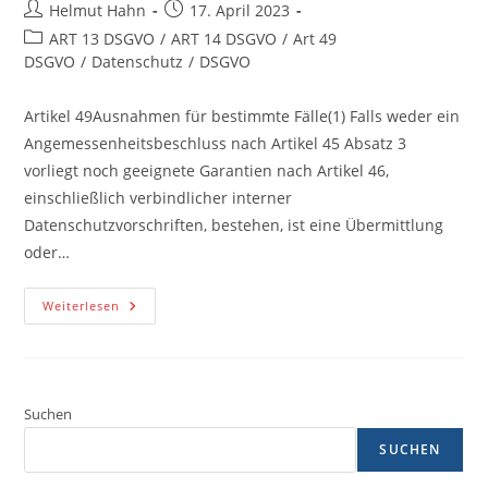
Beitrags-
Beitrag
Helmut Hahn
17. April 2023
Autor:
veröffentlicht:
Beitrags-
ART 13 DSGVO
/
ART 14 DSGVO
/
Art 49
Kategorie:
DSGVO
/
Datenschutz
/
DSGVO
Artikel 49Ausnahmen für bestimmte Fälle(1) Falls weder ein
Angemessenheitsbeschluss nach Artikel 45 Absatz 3
vorliegt noch geeignete Garantien nach Artikel 46,
einschließlich verbindlicher interner
Datenschutzvorschriften, bestehen, ist eine Übermittlung
oder…
Artikel
Weiterlesen
49
DSGVO
Ausnahmen
Für
Bestimmte
Fälle
Suchen
SUCHEN