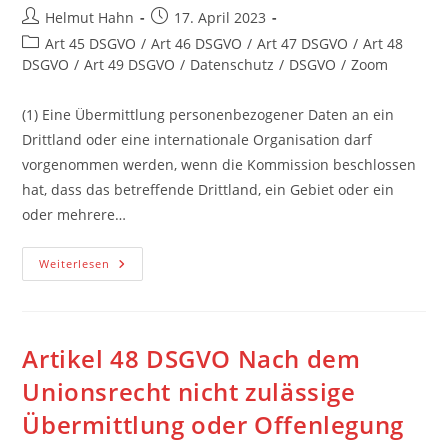
Beitrags-
Beitrag
Helmut Hahn
17. April 2023
Autor:
veröffentlicht:
Beitrags-
Art 45 DSGVO
/
Art 46 DSGVO
/
Art 47 DSGVO
/
Art 48
Kategorie:
DSGVO
/
Art 49 DSGVO
/
Datenschutz
/
DSGVO
/
Zoom
(1) Eine Übermittlung personenbezogener Daten an ein
Drittland oder eine internationale Organisation darf
vorgenommen werden, wenn die Kommission beschlossen
hat, dass das betreffende Drittland, ein Gebiet oder ein
oder mehrere…
Artikel
Weiterlesen
45
DSGVO
Datenübermittlung
Auf
Der
Grundlage
Artikel 48 DSGVO Nach dem
Eines
Angemessenheitsbeschlusses
Unionsrecht nicht zulässige
Übermittlung oder Offenlegung