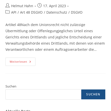
Beitrags-
Beitrag
Helmut Hahn
17. April 2023
Autor:
veröffentlicht:
Beitrags-
API
/
Art 48 DSGVO
/
Datenschutz
/
DSGVO
Kategorie:
Artikel 48Nach dem Unionsrecht nicht zulässige
Übermittlung oder OffenlegungJegliches Urteil eines
Gerichts eines Drittlands und jegliche Entscheidung einer
Verwaltungsbehörde eines Drittlands, mit denen von einem
Verantwortlichen oder einem Auftragsverarbeiter die…
Artikel
Weiterlesen
48
DSGVO
Nach
Dem
Unionsrecht
Nicht
Zulässige
Suchen
Übermittlung
Oder
SUCHEN
Offenlegung