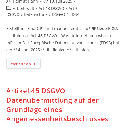
Beitrags-
Beitrag
Helmut Hahn
10. Juli 2025
Autor:
veröffentlicht:
Beitrags-
Arbeitswelt
/
Art 48 DSGVO
/
Art 6
Kategorie:
DSGVO
/
Datenschutz
/
DSGVO
/
EDSA
Erstellt mit ChatGPT und manuell editiert ## 🛡️ Neue EDSA-
Leitlinien zu Art. 48 DSGVO – Was Unternehmen wissen
müssen Der Europäische Datenschutzausschuss (EDSA) hat
am **4. Juni 2025** die finalen **Leitlinien…
Neue
Weiterlesen
EDSA-
Leitlinien
Zu
Art. 48
DSGVO
–
Artikel 45 DSGVO
Was
Unternehmen
Datenübermittlung auf der
Wissen
Müssen
Grundlage eines
Angemessenheitsbeschlusses