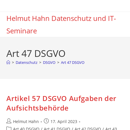
Zum
Inhalt
Helmut Hahn Datenschutz und IT-
springen
Seminare
Art 47 DSGVO
>
Datenschutz
>
DSGVO
>
Art 47 DSGVO
Artikel 57 DSGVO Aufgaben der
Aufsichtsbehörde
Beitrags-
Beitrag
Helmut Hahn
17. April 2023
Autor:
veröffentlicht:
Beitrags-
Art 40 DSGVO
/
Art 41 DSGVO
/
Art 42 DSGVO
/
Art 43