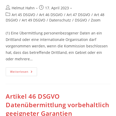
Beitrags-
Beitrag
Helmut Hahn
17. April 2023
Autor:
veröffentlicht:
Beitrags-
Art 45 DSGVO
/
Art 46 DSGVO
/
Art 47 DSGVO
/
Art 48
Kategorie:
DSGVO
/
Art 49 DSGVO
/
Datenschutz
/
DSGVO
/
Zoom
(1) Eine Übermittlung personenbezogener Daten an ein
Drittland oder eine internationale Organisation darf
vorgenommen werden, wenn die Kommission beschlossen
hat, dass das betreffende Drittland, ein Gebiet oder ein
oder mehrere…
Artikel
Weiterlesen
45
DSGVO
Datenübermittlung
Auf
Der
Grundlage
Artikel 46 DSGVO
Eines
Angemessenheitsbeschlusses
Datenübermittlung vorbehaltlich
geeigneter Garantien