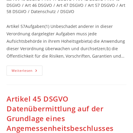
Kategorie:
DSGVO
/
Art 46 DSGVO
/
Art 47 DSGVO
/
Art 57 DSGVO
/
Art
58 DSGVO
/
Datenschutz
/
DSGVO
Artikel 57Aufgaben(1) Unbeschadet anderer in dieser
Verordnung dargelegter Aufgaben muss jede
Aufsichtsbehörde in ihrem Hoheitsgebieta) die Anwendung
dieser Verordnung überwachen und durchsetzen;b) die
Öffentlichkeit für die Risiken, Vorschriften, Garantien und…
Artikel
Weiterlesen
57
DSGVO
Aufgaben
Der
Aufsichtsbehörde
Artikel 45 DSGVO
Datenübermittlung auf der
Grundlage eines
Angemessenheitsbeschlusses