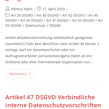
Beitrags-
Beitrag
Helmut Hahn
17. April 2023
Autor:
veröffentlicht:
Beitrags-
Art 26 DSGVO
/
Art 40 DSGVO
/
Art 42 DSGVO
/
Art 45
Kategorie:
DSGVO
/
Art 46 DSGVO
/
Art 47 DSGVO
/
Art 63 DSGVO
/
Art
93 DSGVO
/
Datenschutz
/
DSGVO
Artikel 46Datenübermittlung vorbehaltlich geeigneter
Garantien(1) Falls kein Beschluss nach Artikel 45 Absatz 3
vorliegt, darf ein Verantwortlicher oder ein
Auftragsverarbeiter personenbezogene Daten an ein
Drittland oder eine internationale Organisation nur…
Artikel
Weiterlesen
46
DSGVO
Datenübermittlung
Vorbehaltlich
Geeigneter
Garantien
Artikel 47 DSGVO Verbindliche
interne Datenschutzvorschriften