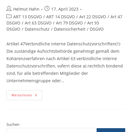
Beitrags-
Beitrag
Helmut Hahn
17. April 2023
Autor:
veröffentlicht:
Beitrags-
ART 13 DSGVO
/
ART 14 DSGVO
/
Art 22 DSGVO
/
Art 47
Kategorie:
DSGVO
/
Art 63 DSGVO
/
Art 79 DSGVO
/
Art 93
DSGVO
/
Datenschutz
/
Datensicherheit
/
DSGVO
Artikel 47Verbindliche interne Datenschutzvorschriften(1)
Die zuständige Aufsichtsbehörde genehmigt gemäß dem
Kohärenzverfahren nach Artikel 63 verbindliche interne
Datenschutzvorschriften, sofern diese a) rechtlich bindend
sind, für alle betreffenden Mitglieder der
Unternehmensgruppe oder…
Artikel
Weiterlesen
47
DSGVO
Verbindliche
Interne
Datenschutzvorschriften
Suchen