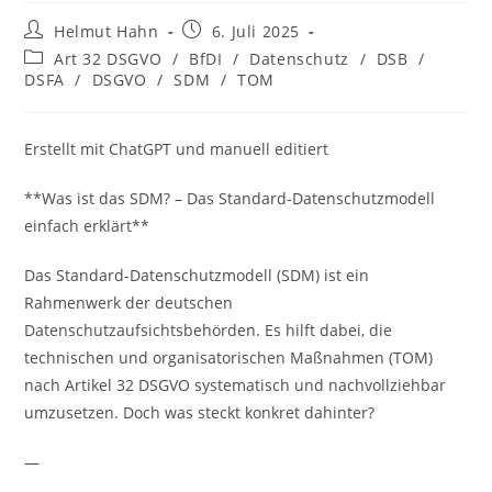
Beitrags-
Beitrag
Helmut Hahn
6. Juli 2025
Autor:
veröffentlicht:
Beitrags-
Art 32 DSGVO
/
BfDI
/
Datenschutz
/
DSB
/
Kategorie:
DSFA
/
DSGVO
/
SDM
/
TOM
Erstellt mit ChatGPT und manuell editiert
**Was ist das SDM? – Das Standard-Datenschutzmodell
einfach erklärt**
Das Standard-Datenschutzmodell (SDM) ist ein
Rahmenwerk der deutschen
Datenschutzaufsichtsbehörden. Es hilft dabei, die
technischen und organisatorischen Maßnahmen (TOM)
nach Artikel 32 DSGVO systematisch und nachvollziehbar
umzusetzen. Doch was steckt konkret dahinter?
—