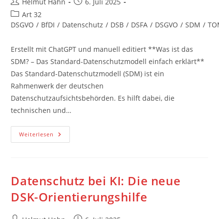
Beitrags-
Beitrag
Helmut Hahn
6. Juli 2025
Autor:
veröffentlicht:
Beitrags-
Art 32
Kategorie:
DSGVO
/
BfDI
/
Datenschutz
/
DSB
/
DSFA
/
DSGVO
/
SDM
/
TO
Erstellt mit ChatGPT und manuell editiert **Was ist das
SDM? – Das Standard-Datenschutzmodell einfach erklärt**
Das Standard-Datenschutzmodell (SDM) ist ein
Rahmenwerk der deutschen
Datenschutzaufsichtsbehörden. Es hilft dabei, die
technischen und…
Was
Weiterlesen
Ist
Das
SDM?
–
Das
Standard-
Datenschutz bei KI: Die neue
Datenschutzmodell
Einfach
DSK-Orientierungshilfe
Erklärt