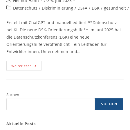
Beitrags-
Beitrag
Helmut Hahn
6. Juli 2025
Autor:
veröffentlicht:
Beitrags-
Datenschutz
/
Diskriminierung
/
DSFA
/
DSK
/
gesundheit
/
Kategorie:
Erstellt mit ChatGPT und manuell editiert **Datenschutz
bei KI: Die neue DSK-Orientierungshilfe** Im Juni 2025 hat
die Datenschutzkonferenz (DSK) eine neue
Orientierungshilfe veröffentlicht – ein Leitfaden für
Entwickler:innen, Unternehmen und…
Datenschutz
Weiterlesen
Bei
KI:
Die
Neue
DSK-
Orientierungshilfe
Suchen
SUCHEN
Aktuelle Posts