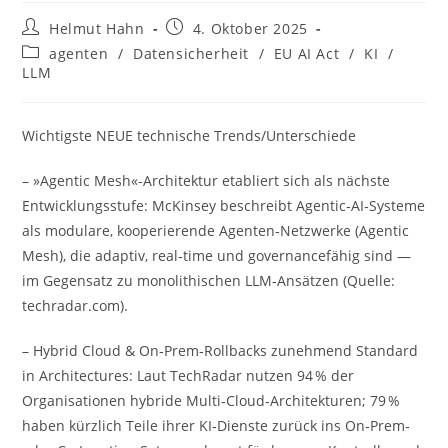
Beitrags-
Beitrag
Helmut Hahn
4. Oktober 2025
Autor:
veröffentlicht:
Beitrags-
agenten
/
Datensicherheit
/
EU AI Act
/
KI
/
Kategorie:
LLM
Wichtigste NEUE technische Trends/Unterschiede
– »Agentic Mesh«-Architektur etabliert sich als nächste
Entwicklungsstufe: McKinsey beschreibt Agentic‑AI‑Systeme
als modulare, kooperierende Agenten‑Netzwerke (Agentic
Mesh), die adaptiv, real‑time und governancefähig sind —
im Gegensatz zu monolithischen LLM‑Ansätzen (Quelle:
techradar.com).
– Hybrid Cloud & On‑Prem‑Rollbacks zunehmend Standard
in Architectures: Laut TechRadar nutzen 94 % der
Organisationen hybride Multi‑Cloud‑Architekturen; 79 %
haben kürzlich Teile ihrer KI‑Dienste zurück ins On‑Prem‑