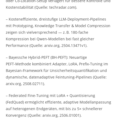
oder Co‑Location‑Setup verlagert für bessere Kontrolle und
Kostenstabilität (Quelle: techradar.com).
– Kosteneffiziente, dreistufige LLM‑Deployment‑Pipelines
mit Prototyping, Knowledge Transfer & Model Compression
zeigen sich vielversprechend — z. B. 180-fache
Kompression bei Qwen‑Modellen bei fast gleicher
Performance (Quelle: arxiv.org, 2504.13471v1).
– Bayessche Hybrid‑PEFT (BH‑PEFT): Neuartige
PEFT‑Methode kombiniert Adapter, LoRA, Prefix‑Tuning im
Bayesian‑Framework für Unsicherheitsquantifikation und
dynamische, datenadaptive Feintuning‑Pipelines (Quelle:
arxiv.org, 2508.02711).
– Federated Fine‑Tuning mit LoRA + Quantisierung
(FedQuad) ermöglicht effiziente, adaptive Modellanpassung
auf heterogenen Endgeräten, mit bis zu 5× schnellerer
Konvergenz (Quelle: arxiv.org, 2506.01001).