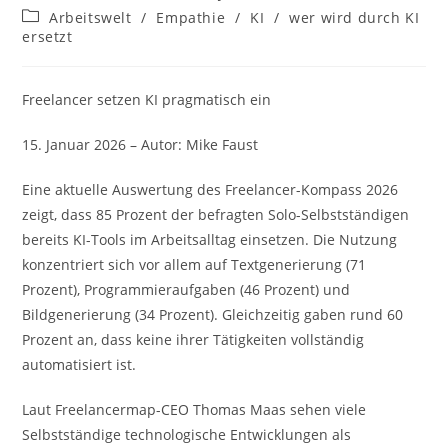
Autor:
veröffentlicht:
Beitrags-
Arbeitswelt
/
Empathie
/
KI
/
wer wird durch KI
Kategorie:
ersetzt
Freelancer setzen KI pragmatisch ein
15. Januar 2026 – Autor: Mike Faust
Eine aktuelle Auswertung des Freelancer-Kompass 2026
zeigt, dass 85 Prozent der befragten Solo-Selbstständigen
bereits KI-Tools im Arbeitsalltag einsetzen. Die Nutzung
konzentriert sich vor allem auf Textgenerierung (71
Prozent), Programmieraufgaben (46 Prozent) und
Bildgenerierung (34 Prozent). Gleichzeitig gaben rund 60
Prozent an, dass keine ihrer Tätigkeiten vollständig
automatisiert ist.
Laut Freelancermap-CEO Thomas Maas sehen viele
Selbstständige technologische Entwicklungen als