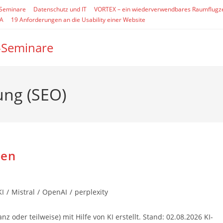
-Seminare
Datenschutz und IT
VORTEX – ein wiederverwendbares Raumflugz
SA
19 Anforderungen an die Usability einer Website
-Seminare
ng (SEO)
nen
KI
/
Mistral
/
OpenAI
/
perplexity
oder teilweise) mit Hilfe von KI erstellt. Stand: 02.08.2026 KI-