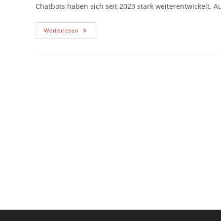
Chatbots haben sich seit 2023 stark weiterentwickelt. A
KI
Weiterlesen
–
Chatbots
Und
Suchmaschinen