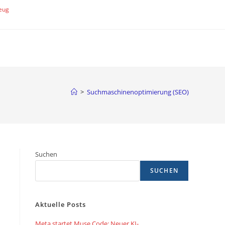
eug
>
Suchmaschinenoptimierung (SEO)
Suchen
SUCHEN
Aktuelle Posts
Meta startet Muse Code: Neuer KI-