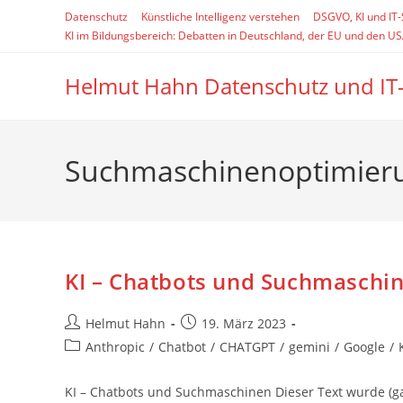
Zum
Datenschutz
Künstliche Intelligenz verstehen
DSGVO, KI und IT
Inhalt
KI im Bildungsbereich: Debatten in Deutschland, der EU und den U
springen
Helmut Hahn Datenschutz und IT
Suchmaschinenoptimieru
KI – Chatbots und Suchmaschi
Beitrags-
Beitrag
Helmut Hahn
19. März 2023
Autor:
veröffentlicht:
Beitrags-
Anthropic
/
Chatbot
/
CHATGPT
/
gemini
/
Google
/
Kategorie:
KI – Chatbots und Suchmaschinen Dieser Text wurde (ganz 