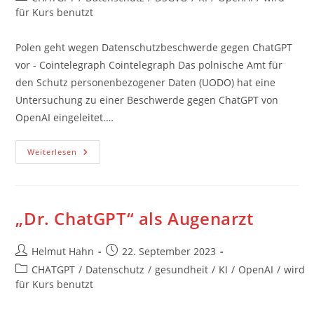
Kategorie:
für Kurs benutzt
Polen geht wegen Datenschutzbeschwerde gegen ChatGPT
vor - Cointelegraph Cointelegraph Das polnische Amt für
den Schutz personenbezogener Daten (UODO) hat eine
Untersuchung zu einer Beschwerde gegen ChatGPT von
OpenAI eingeleitet.…
Datenschutzbeschwerde
Weiterlesen
Gegen
Chatgpt
In
Polen
„Dr. ChatGPT“ als Augenarzt
Beitrags-
Beitrag
Helmut Hahn
22. September 2023
Autor:
veröffentlicht:
Beitrags-
CHATGPT
/
Datenschutz
/
gesundheit
/
KI
/
OpenAI
/
wird
Kategorie:
für Kurs benutzt