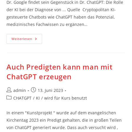
Dr. Google findet sein Gegenstück in Dr. ChatGPT: Die Rolle
der KI bei der Diagnose von ... Quelle Cryptopolitan KI-
gesteuerte Chatbots wie ChatGPT haben das Potenzial,
medizinisches Fachwissen zu ergänzen…
„Dr.
Weiterlesen
ChatGPT“
Als
Augenarzt
Auch Predigten kann man mit
ChatGPT erzeugen
Beitrags-
Beitrag
admin
13. Juni 2023
Autor:
veröffentlicht:
Beitrags-
CHATGPT
/
KI
/
wird für Kurs benutzt
Kategorie:
In einem "Kunstprojekt " wurde auf dem evangelischen
Kirchentag 2023 ein Predigt gehalten, die in großen Teilen
von ChatGPT generiert wurde. Dass auch versucht wird ,