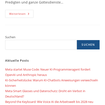
Predigten und ganze Gottesdienste…
Auch
Weiterlesen
Predigten
Kann
Man
Mit
ChatGPT
Erzeugen
Suchen
SUCHEN
Aktuelle Posts
Meta startet Muse Code: Neuer KI-Programmieragent fordert
OpenAI und Anthropic heraus
KI-Sicherheitslücke: Warum KI-Chatbots Anweisungen verwechseln
können
Meta Smart Glasses und Datenschutz: Droht ein Verbot in
Deutschland?
Beyond the Keyboard: Wie Voice AI die Arbeitswelt bis 2028 neu