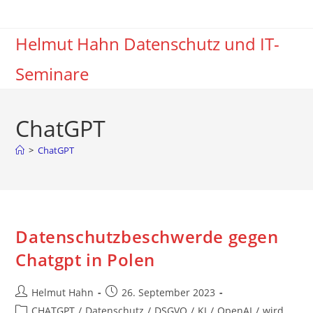
Zum
Inhalt
Helmut Hahn Datenschutz und IT-
springen
Seminare
ChatGPT
>
ChatGPT
Datenschutzbeschwerde gegen
Chatgpt in Polen
Beitrags-
Beitrag
Helmut Hahn
26. September 2023
Autor:
veröffentlicht:
Beitrags-
CHATGPT
/
Datenschutz
/
DSGVO
/
KI
/
OpenAI
/
wird