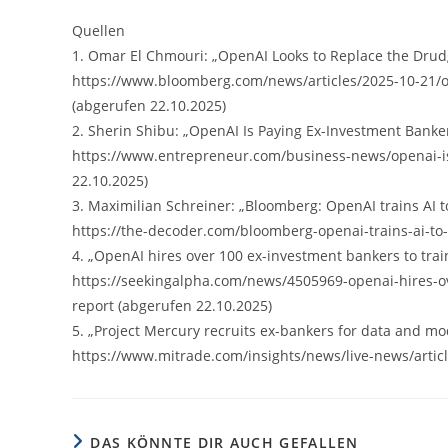
Quellen
1. Omar El Chmouri: „OpenAI Looks to Replace the Drudg
https://www.bloomberg.com/news/articles/2025-10-21/o
(abgerufen 22.10.2025)
2. Sherin Shibu: „OpenAI Is Paying Ex-Investment Banker
https://www.entrepreneur.com/business-news/openai-is-
22.10.2025)
3. Maximilian Schreiner: „Bloomberg: OpenAI trains AI t
https://the-decoder.com/bloomberg-openai-trains-ai-to-
4. „OpenAI hires over 100 ex-investment bankers to trai
https://seekingalpha.com/news/4505969-openai-hires-ov
report (abgerufen 22.10.2025)
5. „Project Mercury recruits ex-bankers for data and mod
https://www.mitrade.com/insights/news/live-news/artic
DAS KÖNNTE DIR AUCH GEFALLEN