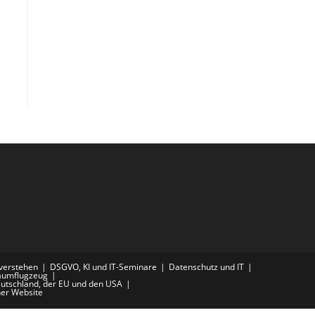
 verstehen
DSGVO, KI und IT-Seminare
Datenschutz und IT
aumflugzeug
eutschland, der EU und den USA
ner Website