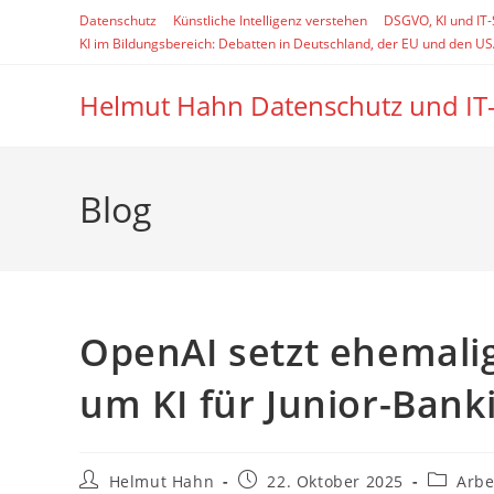
Zum
Datenschutz
Künstliche Intelligenz verstehen
DSGVO, KI und IT
Inhalt
KI im Bildungsbereich: Debatten in Deutschland, der EU und den U
springen
Helmut Hahn Datenschutz und IT
Blog
OpenAI setzt ehemali
um KI für Junior-Bank
Beitrags-
Beitrag
Beitrags
Helmut Hahn
22. Oktober 2025
Arbe