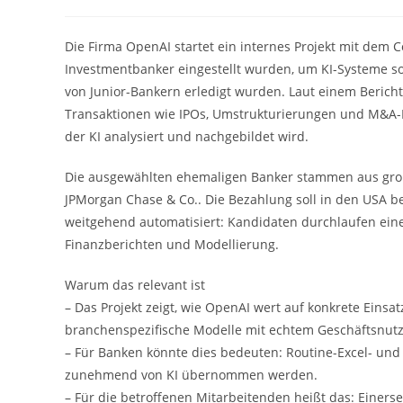
Autor:
veröffentlicht:
Kategori
Die Firma OpenAI startet ein internes Projekt mit dem
Investmentbanker eingestellt wurden, um KI-Systeme so
von Junior-Bankern erledigt wurden. Laut einem Bericht
Transaktionen wie IPOs, Umstrukturierungen und M&A-De
der KI analysiert und nachgebildet wird.
Die ausgewählten ehemaligen Banker stammen aus gro
JPMorgan Chase & Co.. Die Bezahlung soll in den USA be
weitgehend automatisiert: Kandidaten durchlaufen einen
Finanzberichten und Modellierung.
Warum das relevant ist
– Das Projekt zeigt, wie OpenAI wert auf konkrete Einsa
branchenspezifische Modelle mit echtem Geschäftsnut
– Für Banken könnte dies bedeuten: Routine-Excel- und P
zunehmend von KI übernommen werden.
– Für die betroffenen Mitarbeitenden heißt das: Einer