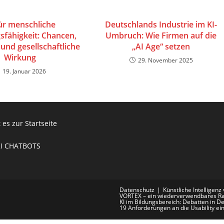
für menschliche
Deutschlands Industrie im KI-
sfähigkeit: Chancen,
Umbruch: Wie Firmen auf die
 und gesellschaftliche
„AI Age“ setzen
Wirkung
29. November 2025
19. Januar 2026
 es zur Startseite
KI CHATBOTS
Datenschutz
Künstliche Intelligenz
VORTEX – ein wiederverwendbares R
KI im Bildungsbereich: Debatten in D
19 Anforderungen an die Usability ei