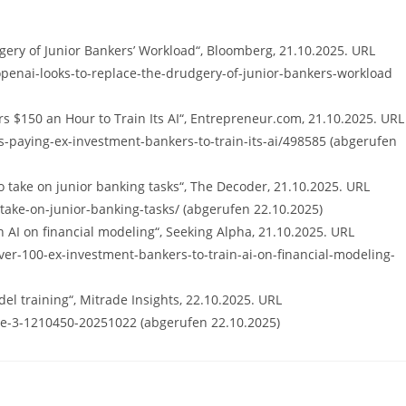
ery of Junior Bankers’ Workload“, Bloomberg, 21.10.2025. URL
penai-looks-to-replace-the-drudgery-of-junior-bankers-workload
s $150 an Hour to Train Its AI“, Entrepreneur.com, 21.10.2025. URL
paying-ex-investment-bankers-to-train-its-ai/498585 (abgerufen
o take on junior banking tasks“, The Decoder, 21.10.2025. URL
take-on-junior-banking-tasks/ (abgerufen 22.10.2025)
n AI on financial modeling“, Seeking Alpha, 21.10.2025. URL
er-100-ex-investment-bankers-to-train-ai-on-financial-modeling-
el training“, Mitrade Insights, 22.10.2025. URL
le-3-1210450-20251022 (abgerufen 22.10.2025)