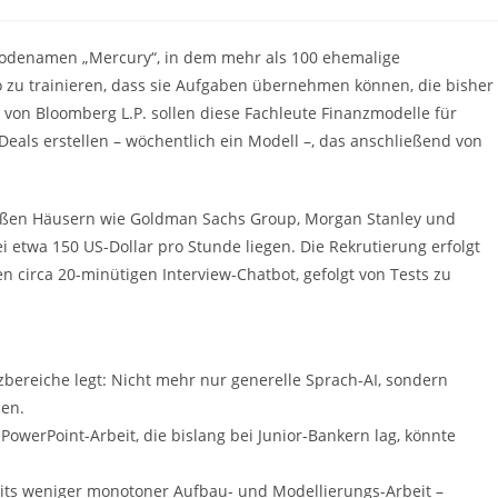
e:
 Codenamen „Mercury“, in dem mehr als 100 ehemalige
 zu trainieren, dass sie Aufgaben übernehmen können, die bisher
 von Bloomberg L.P. sollen diese Fachleute Finanzmodelle für
als erstellen – wöchentlich ein Modell –, das anschließend von
ßen Häusern wie Goldman Sachs Group, Morgan Stanley und
i etwa 150 US-Dollar pro Stunde liegen. Die Rekrutierung erfolgt
 circa 20-minütigen Interview-Chatbot, gefolgt von Tests zu
tzbereiche legt: Nicht mehr nur generelle Sprach-AI, sondern
zen.
owerPoint-Arbeit, die bislang bei Junior-Bankern lag, könnte
seits weniger monotoner Aufbau- und Modellierungs-Arbeit –