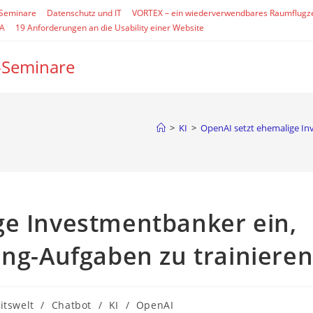
-Seminare
Datenschutz und IT
VORTEX – ein wiederverwendbares Raumflugz
SA
19 Anforderungen an die Usability einer Website
-Seminare
>
KI
>
OpenAI setzt ehemalige Inv
ge Investmentbanker ein,
ing-Aufgaben zu trainiere
-
itswelt
/
Chatbot
/
KI
/
OpenAI