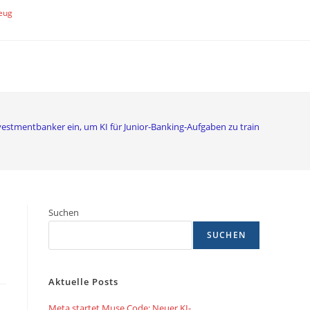
eug
estmentbanker ein, um KI für Junior-Banking-Aufgaben zu trainieren
Suchen
SUCHEN
n
Aktuelle Posts
Meta startet Muse Code: Neuer KI-