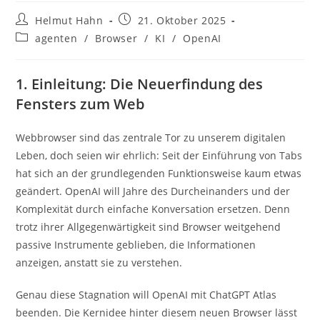
Beitrags-
Beitrag
Helmut Hahn
21. Oktober 2025
Autor:
veröffentlicht:
Beitrags-
agenten
/
Browser
/
KI
/
OpenAI
Kategorie:
1. Einleitung: Die Neuerfindung des
Fensters zum Web
Webbrowser sind das zentrale Tor zu unserem digitalen
Leben, doch seien wir ehrlich: Seit der Einführung von Tabs
hat sich an der grundlegenden Funktionsweise kaum etwas
geändert. OpenAI will Jahre des Durcheinanders und der
Komplexität durch einfache Konversation ersetzen. Denn
trotz ihrer Allgegenwärtigkeit sind Browser weitgehend
passive Instrumente geblieben, die Informationen
anzeigen, anstatt sie zu verstehen.
Genau diese Stagnation will OpenAI mit ChatGPT Atlas
beenden. Die Kernidee hinter diesem neuen Browser lässt