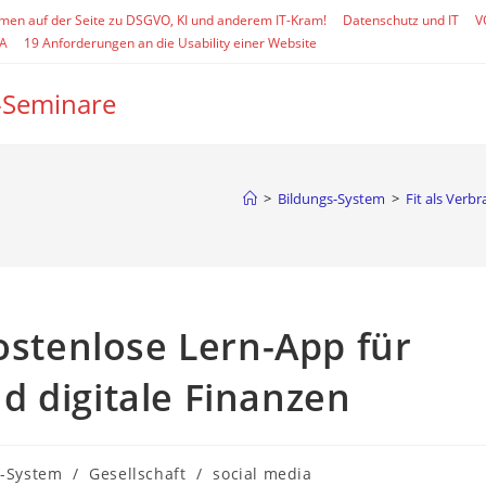
mmen auf der Seite zu DSGVO, KI und anderem IT-Kram!
Datenschutz und IT
V
SA
19 Anforderungen an die Usability einer Website
-Seminare
>
Bildungs-System
>
Fit als Verb
Kostenlose Lern-App für
d digitale Finanzen
s-System
/
Gesellschaft
/
social media