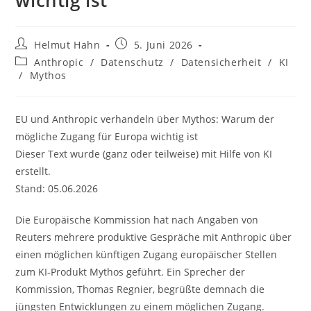
wichtig ist
Beitrags-
Beitrag
Helmut Hahn
5. Juni 2026
Autor:
veröffentlicht:
Beitrags-
Anthropic
/
Datenschutz
/
Datensicherheit
/
KI
Kategorie:
/
Mythos
EU und Anthropic verhandeln über Mythos: Warum der
mögliche Zugang für Europa wichtig ist
Dieser Text wurde (ganz oder teilweise) mit Hilfe von KI
erstellt.
Stand: 05.06.2026
Die Europäische Kommission hat nach Angaben von
Reuters mehrere produktive Gespräche mit Anthropic über
einen möglichen künftigen Zugang europäischer Stellen
zum KI-Produkt Mythos geführt. Ein Sprecher der
Kommission, Thomas Regnier, begrüßte demnach die
jüngsten Entwicklungen zu einem möglichen Zugang.