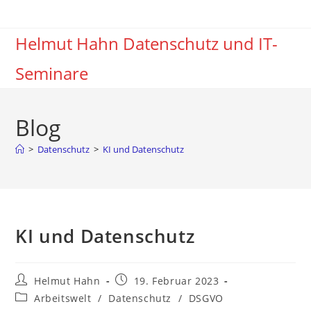
Zum
Inhalt
Helmut Hahn Datenschutz und IT-
springen
Seminare
Blog
>
Datenschutz
>
KI und Datenschutz
KI und Datenschutz
Beitrags-
Beitrag
Helmut Hahn
19. Februar 2023
Autor:
veröffentlicht:
Beitrags-
Arbeitswelt
/
Datenschutz
/
DSGVO
Kategorie: