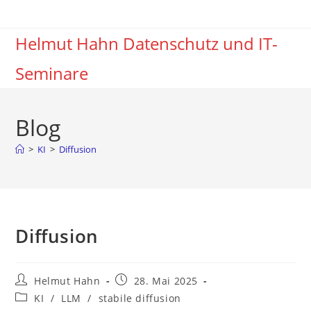
Zum
Inhalt
Helmut Hahn Datenschutz und IT-
springen
Seminare
Blog
>
KI
>
Diffusion
Diffusion
Beitrags-
Beitrag
Helmut Hahn
28. Mai 2025
Autor:
veröffentlicht:
Beitrags-
KI
/
LLM
/
stabile diffusion
Kategorie: