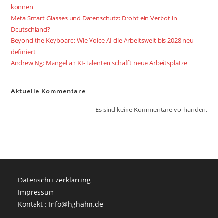
können
Meta Smart Glasses und Datenschutz: Droht ein Verbot in
Deutschland?
Beyond the Keyboard: Wie Voice AI die Arbeitswelt bis 2028 neu
definiert
Andrew Ng: Mangel an KI-Talenten schafft neue Arbeitsplätze
Aktuelle Kommentare
Es sind keine Kommentare vorhanden.
Datenschutzerklärung
Impressum
Kontakt : Info@hghahn.de