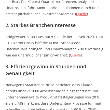
der Box“. Die KI parst Quartalskonferenzen, analysiert
Finanzdaten, führt Monte-Carlo-Simulationen durch und
erstellt pitchähnliche Investment-Memos. (
Quelle
)
2. Starkes Brancheninteresse
Bridgewater Associates nutzt Claude bereits seit 2023. Laut
CTO Aaron Linsky hilft die KI mit Python-Code,
Datenvisualisierungen und Finanzanalysen – so zuverlässig
wie ein unermüdlicher Junior-Analyst. (
Quelle
)
3. Effizienzgewinn in Stunden und
Genauigkeit
Norwegens Staatsfonds NBIM berichtet, dass Claude
bereits über 213 000 Arbeitsstunden eingespart hat und
unternehmensweite Produktivitätssteigerungen von 20 %
erzielt. AIG merkt an, dass Underwriting-Prozesse fünfmal
schneller sind bei höherer Genauigkeit (> 90 % vs. 75 %).