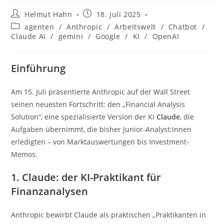
Beitrags-
Beitrag
Helmut Hahn
18. Juli 2025
Autor:
veröffentlicht:
Beitrags-
agenten
/
Anthropic
/
Arbeitswelt
/
Chatbot
/
Kategorie:
Claude AI
/
gemini
/
Google
/
KI
/
OpenAI
Einführung
Am 15. Juli präsentierte Anthropic auf der Wall Street
seinen neuesten Fortschritt: den „Financial Analysis
Solution“, eine spezialisierte Version der KI
Claude
, die
Aufgaben übernimmt, die bisher Junior-Analyst:innen
erledigten – von Marktauswertungen bis Investment-
Memos.
1. Claude: der KI-Praktikant für
Finanzanalysen
Anthropic bewirbt Claude als praktischen „Praktikanten in