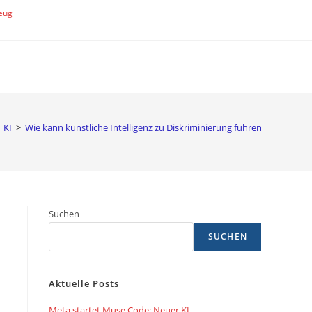
eug
KI
>
Wie kann künstliche Intelligenz zu Diskriminierung führen
Suchen
SUCHEN
Aktuelle Posts
Meta startet Muse Code: Neuer KI-