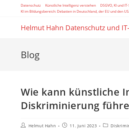
Zum
Datenschutz
Künstliche Intelligenz verstehen
DSGVO, KI und IT
Inhalt
KI im Bildungsbereich: Debatten in Deutschland, der EU und den U
springen
Helmut Hahn Datenschutz und IT
Blog
Wie kann künstliche In
Diskriminierung führ
Beitrags-
Beitrag
Beitrags-
Helmut Hahn
11. Juni 2023
Diskrimi