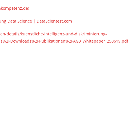
enkompetenz.de)
dung Data Science | DataScientest.com
n-details/kuenstliche-intelligenz-und-diskriminierung-
iles%2FDownloads%2FPublikationen%2FAG3_Whitepaper_250619.pd