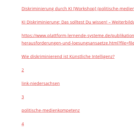
Diskriminierung durch KI [Workshop] (politische-medi
KI Diskriminierung: Das solltest Du wissen! – Weiterbil
https://www.plattform-lernende-systeme.de/publikatione
herausforderungen-und-loesungsansaetze.html?file=f
Wie diskriminierend ist Künstliche Intelligenz?
2
link-niedersachsen
3
politische-medienkompetenz
4