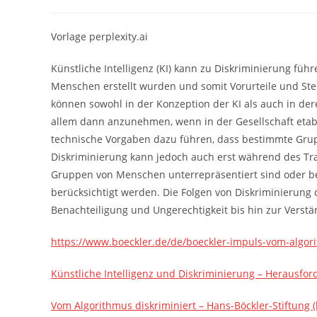
Autor:
veröffentlicht:
Kategorie:
Vorlage perplexity.ai
Künstliche Intelligenz (KI) kann zu Diskriminierung führ
Menschen erstellt wurden und somit Vorurteile und St
können sowohl in der Konzeption der KI als auch in dere
allem dann anzunehmen, wenn in der Gesellschaft etabl
technische Vorgaben dazu führen, dass bestimmte Gru
Diskriminierung kann jedoch auch erst während des Tr
Gruppen von Menschen unterrepräsentiert sind oder b
berücksichtigt werden. Die Folgen von Diskriminierun
Benachteiligung und Ungerechtigkeit bis hin zur Verstä
https://www.boeckler.de/de/boeckler-impuls-vom-algor
Künstliche Intelligenz und Diskriminierung – Herausfo
Vom Algorithmus diskriminiert – Hans-Böckler-Stiftung (