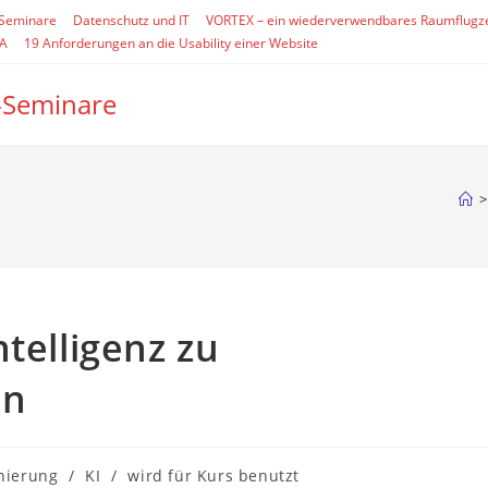
-Seminare
Datenschutz und IT
VORTEX – ein wiederverwendbares Raumflugz
SA
19 Anforderungen an die Usability einer Website
-Seminare
>
telligenz zu
en
nierung
/
KI
/
wird für Kurs benutzt