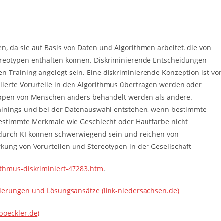
en, da sie auf Basis von Daten und Algorithmen arbeitet, die von
ereotypen enthalten können. Diskriminierende Entscheidungen
n Training angelegt sein. Eine diskriminierende Konzeption ist vo
ierte Vorurteile in den Algorithmus übertragen werden oder
ppen von Menschen anders behandelt werden als andere.
ainings und bei der Datenauswahl entstehen, wenn bestimmte
estimmte Merkmale wie Geschlecht oder Hautfarbe nicht
g durch KI können schwerwiegend sein und reichen von
rkung von Vorurteilen und Stereotypen in der Gesellschaft
ithmus-diskriminiert-47283.htm
.
rderungen und Lösungsansätze (link-niedersachsen.de)
boeckler.de)