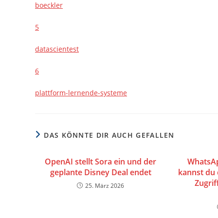
boeckler
5
datascientest
6
plattform-lernende-systeme
DAS KÖNNTE DIR AUCH GEFALLEN
OpenAI stellt Sora ein und der
WhatsAp
geplante Disney Deal endet
kannst du 
Zugrif
25. März 2026