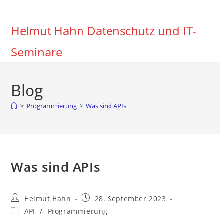
Zum
Inhalt
Helmut Hahn Datenschutz und IT-
springen
Seminare
Blog
>
Programmierung
>
Was sind APIs
Was sind APIs
Beitrags-
Beitrag
Helmut Hahn
28. September 2023
Autor:
veröffentlicht:
Beitrags-
API
/
Programmierung
Kategorie: