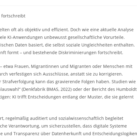
e:
fortschreibt
n oft als objektiv und effizient. Doch wie eine aktuelle Analyse
 viele KI-Anwendungen unbewusst gesellschaftliche Vorurteile.
ischen Daten basiert, die selbst soziale Ungleichheiten enthalten.
nft formt – und bestehende Diskriminierungen fortschreibt.
 – etwa Frauen, Migrantinnen und Migranten oder Menschen mit
ch verfestigen sich Ausschlüsse, anstatt sie zu korrigieren.
r Strafverfolgung kann das gravierende Folgen haben. Studien wie
alauswahl“ (Denkfabrik BMAS, 2022) oder der Bericht des Humboldt
ätigen: KI trifft Entscheidungen entlang der Muster, die sie gelernt
rt, regelmäßig auditiert und sozialwissenschaftlich begleitet
che Verantwortung, um sicherzustellen, dass digitale Systeme
olle und Transparenz über Datenherkunft und Entscheidungslogike