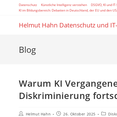
Zum
Datenschutz
Künstliche Intelligenz verstehen
DSGVO, KI und IT
Inhalt
KI im Bildungsbereich: Debatten in Deutschland, der EU und den U
springen
Helmut Hahn Datenschutz und IT
Blog
Warum KI Vergangene
Diskriminierung forts
Beitrags-
Beitrag
Beitrags
Helmut Hahn
26. Oktober 2025
Disk