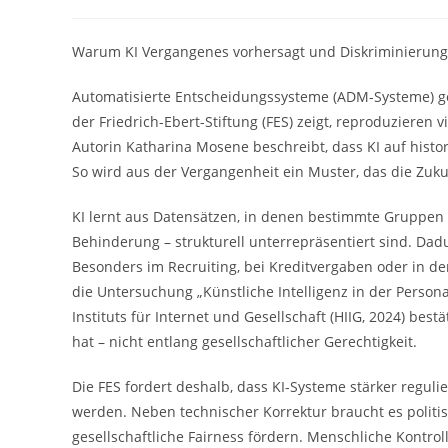
Autor:
veröffentlicht:
Kategori
Warum KI Vergangenes vorhersagt und Diskriminierung 
Automatisierte Entscheidungssysteme (ADM-Systeme) gelte
der Friedrich-Ebert-Stiftung (FES) zeigt, reproduzieren
Autorin Katharina Mosene beschreibt, dass KI auf histor
So wird aus der Vergangenheit ein Muster, das die Zuku
KI lernt aus Datensätzen, in denen bestimmte Gruppen
Behinderung – strukturell unterrepräsentiert sind. Dadur
Besonders im Recruiting, bei Kreditvergaben oder in de
die Untersuchung „Künstliche Intelligenz in der Person
Instituts für Internet und Gesellschaft (HIIG, 2024) best
hat – nicht entlang gesellschaftlicher Gerechtigkeit.
Die FES fordert deshalb, dass KI-Systeme stärker regulie
werden. Neben technischer Korrektur braucht es politis
gesellschaftliche Fairness fördern. Menschliche Kontr