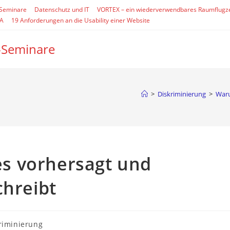
-Seminare
Datenschutz und IT
VORTEX – ein wiederverwendbares Raumflugz
SA
19 Anforderungen an die Usability einer Website
-Seminare
>
Diskriminierung
>
Waru
s vorhersagt und
chreibt
-
riminierung