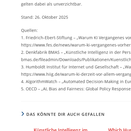
gelten dabei als unverzichtbar.
Stand: 26. Oktober 2025
Quellen:
1. Friedrich-Ebert-Stiftung – „Warum KI Vergangenes vo
https://www.fes.de/news/warum-ki-vergangenes-vorhersa
2. Denkfabrik BMAS – „Künstliche Intelligenz in der Pers
bmas.de/fileadmin/Downloads/Publikationen/Kuenstliche
3. Humboldt Institut für Internet und Gesellschaft – „Wa
https://www.hiig.de/warum-ki-derzeit-vor-allem-vergang
4. AlgorithmWatch – „Automated Decision-Making in Eur
5. OECD – „AI, Bias and Fairness: Global Policy Response
DAS KÖNNTE DIR AUCH GEFALLEN
Künstliche Intelligenz im
Which Hu