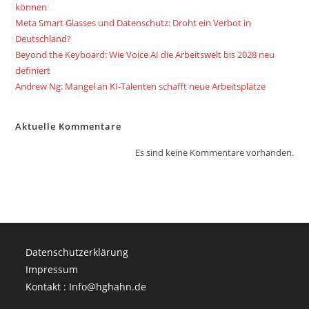
können
Meta Smart Glasses und Datenschutz: Droht ein Verbot in
Deutschland?
Beyond the Keyboard: Wie Voice AI die Arbeitswelt bis 2028 neu
definiert
Andrew Ng: Mangel an KI-Talenten schafft neue Arbeitsplätze
Aktuelle Kommentare
Es sind keine Kommentare vorhanden.
Datenschutzerklärung
Impressum
Kontakt : Info@hghahn.de