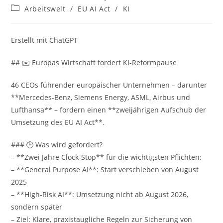
Autor:
veröffentlicht:
Beitrags-
Arbeitswelt
/
EU AI Act
/
KI
Kategorie:
Erstellt mit ChatGPT
## ✉️ Europas Wirtschaft fordert KI-Reformpause
46 CEOs führender europäischer Unternehmen – darunter
**Mercedes-Benz, Siemens Energy, ASML, Airbus und
Lufthansa** – fordern einen **zweijährigen Aufschub der
Umsetzung des EU AI Act**.
### 🕒 Was wird gefordert?
– **Zwei Jahre Clock-Stop** für die wichtigsten Pflichten:
– **General Purpose AI**: Start verschieben von August
2025
– **High-Risk AI**: Umsetzung nicht ab August 2026,
sondern später
– Ziel: Klare, praxistaugliche Regeln zur Sicherung von