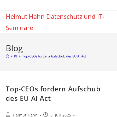
Zum
Inhalt
Helmut Hahn Datenschutz und IT-
springen
Seminare
Blog
>
KI
>
Top-CEOs fordern Aufschub des EU AI Act
Top-CEOs fordern Aufschub
des EU AI Act
Beitrags-
Beitrag
Helmut Hahn
6. Juli 2025