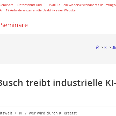
-Seminare
Datenschutz und IT
VORTEX – ein wiederverwendbares Raumflugz
SA
19 Anforderungen an die Usability einer Website
-Seminare
>
KI
>
Si
sch treibt industrielle KI
-
itswelt
/
KI
/
wer wird durch KI ersetzt