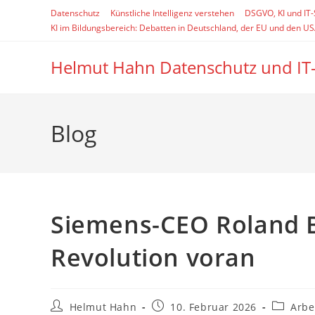
Zum
Datenschutz
Künstliche Intelligenz verstehen
DSGVO, KI und IT
Inhalt
KI im Bildungsbereich: Debatten in Deutschland, der EU und den U
springen
Helmut Hahn Datenschutz und IT
Blog
Siemens-CEO Roland Bu
Revolution voran
Beitrags-
Beitrag
Beitrags
Helmut Hahn
10. Februar 2026
Arbe