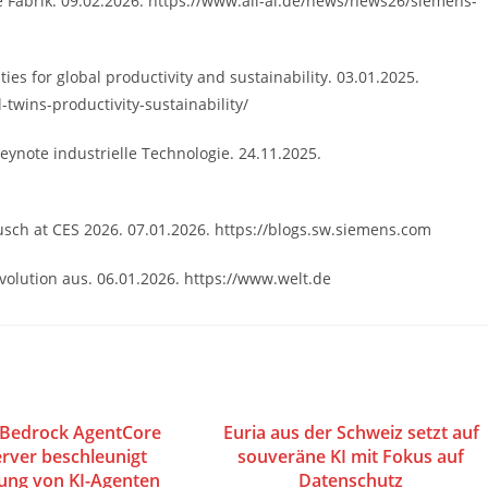
e Fabrik. 09.02.2026. https://www.all-ai.de/news/news26/siemens-
es for global productivity and sustainability. 03.01.2025.
twins-productivity-sustainability/
ynote industrielle Technologie. 24.11.2025.
Busch at CES 2026. 07.01.2026. https://blogs.sw.siemens.com
volution aus. 06.01.2026. https://www.welt.de
Bedrock AgentCore
Euria aus der Schweiz setzt auf
rver beschleunigt
souveräne KI mit Fokus auf
ung von KI-Agenten
Datenschutz