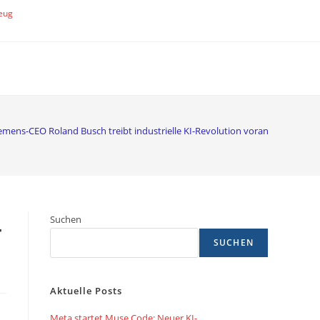
eug
emens-CEO Roland Busch treibt industrielle KI-Revolution voran
-
Suchen
SUCHEN
Aktuelle Posts
Meta startet Muse Code: Neuer KI-