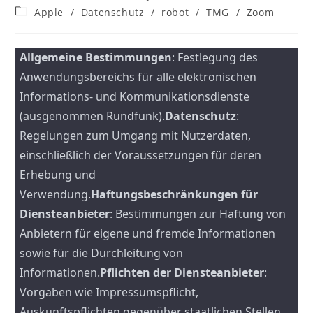
Autor:
veröffentlicht:
Beitrags-
Apple
/
Datenschutz
/
robot
/
TMG
/
Zoom
Kategorie:
Allgemeine Bestimmungen
: Festlegung des
Anwendungsbereichs für alle elektronischen
Informations- und Kommunikationsdienste
(ausgenommen Rundfunk).
Datenschutz
:
Regelungen zum Umgang mit Nutzerdaten,
einschließlich der Voraussetzungen für deren
Erhebung und
Verwendung.
Haftungsbeschränkungen für
Diensteanbieter
: Bestimmungen zur Haftung von
Anbietern für eigene und fremde Informationen
sowie für die Durchleitung von
Informationen.
Pflichten der Diensteanbieter
:
Vorgaben wie Impressumspflicht,
Auskunftspflichten gegenüber staatlichen Stellen