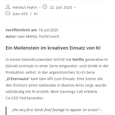
Beitrags-
Beitrag
Helmut Hahn
22. Juli 2025
Autor:
veröffentlicht:
Beitrags-
Gen‑VFX
/
KI
Kategorie:
Veröffentlicht am:
18. Juli 2025
Autor:
Ivan Mehta, TechCrunch
Ein Meilenstein im kreativen Einsatz von KI
In einem beeindruckenden Schritt hat
Netflix
generative KI
(GenAI) erstmals in einer Serie eingesetzt – und direkt in der
Produktion selbst. In der argentinischen Sci‑Fi-Serie
„El Eternauta“
kam Gen‑VFX zum Einsatz: Eine Szene, die
den Einsturz eines Gebäudes in Buenos Aires zeigt, wurde
vollständig mit KI erstellt. Beim Earnings Call erklärte
Co‑CEO Ted Sarandos:
„the very first GenAI final footage to appear on screen“ –