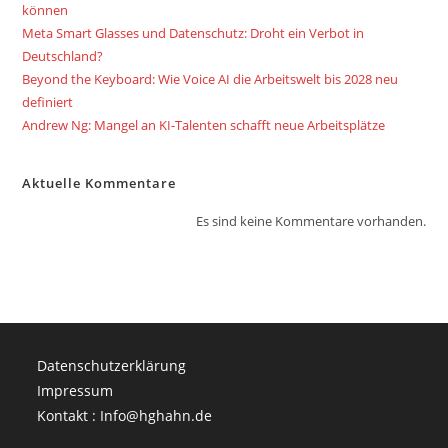
können
Meta Smart Glasses und Datenschutz: Droht ein Verbot in
Deutschland?
Beyond the Keyboard: Wie Voice AI die Arbeitswelt bis 2028 neu
definiert
Andrew Ng: Mangel an KI-Talenten schafft neue Arbeitsplätze
Aktuelle Kommentare
Es sind keine Kommentare vorhanden.
Datenschutzerklärung
Impressum
Kontakt : Info@hghahn.de