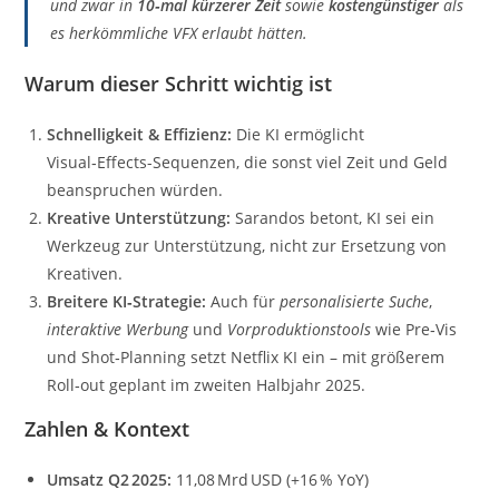
und zwar in
10‑mal kürzerer Zeit
sowie
kostengünstiger
als
es herkömmliche VFX erlaubt hätten.
Warum dieser Schritt wichtig ist
Schnelligkeit & Effizienz:
Die KI ermög­licht
Visual‑Effects-Sequenzen, die sonst viel Zeit und Geld
beanspruchen würden.
Kreative Unterstützung:
Sarandos betont, KI sei ein
Werkzeug zur Unterstützung, nicht zur Ersetzung von
Kreativen.
Breitere KI‑Strategie:
Auch für
personalisierte Suche
,
interaktive Werbung
und
Vorproduktionstools
wie Pre‑Vis
und Shot‑Planning setzt Netflix KI ein – mit größerem
Roll‑out geplant im zweiten Halbjahr 2025.
Zahlen & Kontext
Umsatz Q2 2025:
11,08 Mrd USD (+16 % YoY)