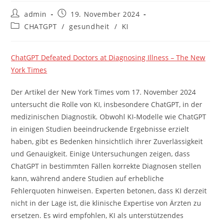
Beitrags-
Beitrag
admin
19. November 2024
Autor:
veröffentlicht:
Beitrags-
CHATGPT
/
gesundheit
/
KI
Kategorie:
ChatGPT Defeated Doctors at Diagnosing Illness – The New
York Times
Der Artikel der New York Times vom 17. November 2024
untersucht die Rolle von KI, insbesondere ChatGPT, in der
medizinischen Diagnostik. Obwohl KI-Modelle wie ChatGPT
in einigen Studien beeindruckende Ergebnisse erzielt
haben, gibt es Bedenken hinsichtlich ihrer Zuverlässigkeit
und Genauigkeit. Einige Untersuchungen zeigen, dass
ChatGPT in bestimmten Fällen korrekte Diagnosen stellen
kann, während andere Studien auf erhebliche
Fehlerquoten hinweisen. Experten betonen, dass KI derzeit
nicht in der Lage ist, die klinische Expertise von Ärzten zu
ersetzen. Es wird empfohlen, KI als unterstützendes