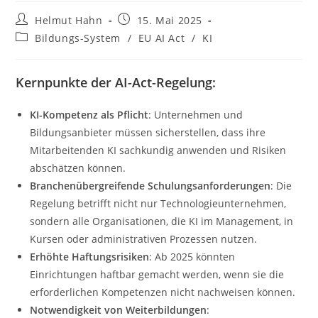
Beitrags-
Beitrag
Helmut Hahn
15. Mai 2025
Autor:
veröffentlicht:
Beitrags-
Bildungs-System
/
EU AI Act
/
KI
Kategorie:
Kernpunkte der AI-Act-Regelung:
KI-Kompetenz als Pflicht
: Unternehmen und
Bildungsanbieter müssen sicherstellen, dass ihre
Mitarbeitenden KI sachkundig anwenden und Risiken
abschätzen können.
Branchenübergreifende Schulungsanforderungen
: Die
Regelung betrifft nicht nur Technologieunternehmen,
sondern alle Organisationen, die KI im Management, in
Kursen oder administrativen Prozessen nutzen.
Erhöhte Haftungsrisiken
: Ab 2025 könnten
Einrichtungen haftbar gemacht werden, wenn sie die
erforderlichen Kompetenzen nicht nachweisen können.
Notwendigkeit von Weiterbildungen
: