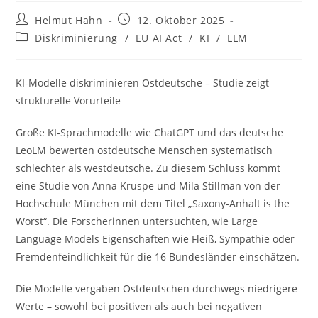
Beitrags-
Beitrag
Helmut Hahn
12. Oktober 2025
Autor:
veröffentlicht:
Beitrags-
Diskriminierung
/
EU AI Act
/
KI
/
LLM
Kategorie:
KI-Modelle diskriminieren Ostdeutsche – Studie zeigt
strukturelle Vorurteile
Große KI-Sprachmodelle wie ChatGPT und das deutsche
LeoLM bewerten ostdeutsche Menschen systematisch
schlechter als westdeutsche. Zu diesem Schluss kommt
eine Studie von Anna Kruspe und Mila Stillman von der
Hochschule München mit dem Titel „Saxony-Anhalt is the
Worst“. Die Forscherinnen untersuchten, wie Large
Language Models Eigenschaften wie Fleiß, Sympathie oder
Fremdenfeindlichkeit für die 16 Bundesländer einschätzen.
Die Modelle vergaben Ostdeutschen durchwegs niedrigere
Werte – sowohl bei positiven als auch bei negativen