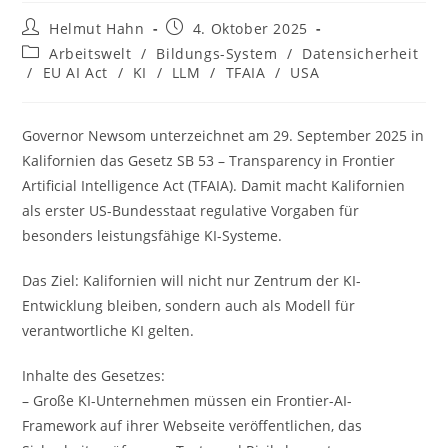
Beitrags-
Beitrag
Helmut Hahn
4. Oktober 2025
Autor:
veröffentlicht:
Beitrags-
Arbeitswelt
/
Bildungs-System
/
Datensicherheit
Kategorie:
/
EU AI Act
/
KI
/
LLM
/
TFAIA
/
USA
Governor Newsom unterzeichnet am 29. September 2025 in
Kalifornien das Gesetz SB 53 – Transparency in Frontier
Artificial Intelligence Act (TFAIA). Damit macht Kalifornien
als erster US-Bundesstaat regulative Vorgaben für
besonders leistungsfähige KI-Systeme.
Das Ziel: Kalifornien will nicht nur Zentrum der KI-
Entwicklung bleiben, sondern auch als Modell für
verantwortliche KI gelten.
Inhalte des Gesetzes:
– Große KI-Unternehmen müssen ein Frontier-AI-
Framework auf ihrer Webseite veröffentlichen, das