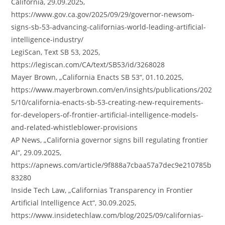
California, 29.09.2025,
https://www.gov.ca.gov/2025/09/29/governor-newsom-
signs-sb-53-advancing-californias-world-leading-artificial-
intelligence-industry/
LegiScan, Text SB 53, 2025,
https://legiscan.com/CA/text/SB53/id/3268028
Mayer Brown, „California Enacts SB 53“, 01.10.2025,
https://www.mayerbrown.com/en/insights/publications/202
5/10/california-enacts-sb-53-creating-new-requirements-
for-developers-of-frontier-artificial-intelligence-models-
and-related-whistleblower-provisions
AP News, „California governor signs bill regulating frontier
AI“, 29.09.2025,
https://apnews.com/article/9f888a7cbaa57a7dec9e210785b
83280
Inside Tech Law, „Californias Transparency in Frontier
Artificial Intelligence Act“, 30.09.2025,
https://www.insidetechlaw.com/blog/2025/09/californias-