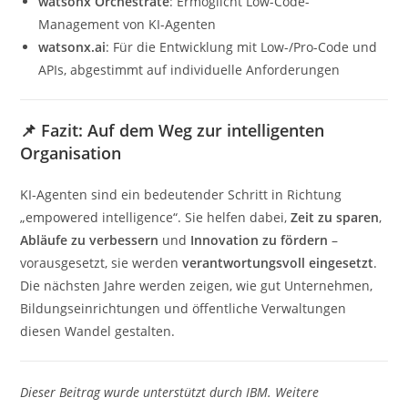
watsonx Orchestrate
: Ermöglicht Low-Code-
Management von KI-Agenten
watsonx.ai
: Für die Entwicklung mit Low-/Pro-Code und
APIs, abgestimmt auf individuelle Anforderungen
📌 Fazit: Auf dem Weg zur intelligenten
Organisation
KI-Agenten sind ein bedeutender Schritt in Richtung
„empowered intelligence“. Sie helfen dabei,
Zeit zu sparen
,
Abläufe zu verbessern
und
Innovation zu fördern
–
vorausgesetzt, sie werden
verantwortungsvoll eingesetzt
.
Die nächsten Jahre werden zeigen, wie gut Unternehmen,
Bildungseinrichtungen und öffentliche Verwaltungen
diesen Wandel gestalten.
Dieser Beitrag wurde unterstützt durch IBM. Weitere