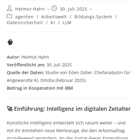
Beitrags-
Beitrag
Helmut Hahn
30. Juli 2025
Autor:
veröffentlicht:
Beitrags-
agenten
/
Arbeitswelt
/
Bildungs-System
/
Kategorie:
Datensicherheit
/
KI
/
LLM
🧠
Autor:
Helmut Hahn
Veröffentlicht am:
30. Juli 2025
Quelle der Daten:
Studie von Eden Zoller, Chefanalystin für
Angewandte KI, Omdia (Februar 2025)
Beitrag in Kooperation mit IBM
🚀 Einführung: Intelligenz im digitalen Zeitalter
Künstliche Intelligenz entwickelt sich rasant weiter – und
mit ihr entstehen neue Werkzeuge, die den Arbeitsalltag
grundlegend verändern. An der Spitze dieser Entwicklung