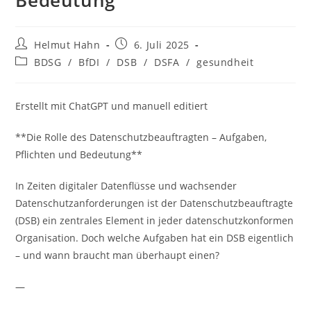
Bedeutung
Beitrags-
Beitrag
Helmut Hahn
6. Juli 2025
Autor:
veröffentlicht:
Beitrags-
BDSG
/
BfDI
/
DSB
/
DSFA
/
gesundheit
Kategorie:
Erstellt mit ChatGPT und manuell editiert
**Die Rolle des Datenschutzbeauftragten – Aufgaben,
Pflichten und Bedeutung**
In Zeiten digitaler Datenflüsse und wachsender
Datenschutzanforderungen ist der Datenschutzbeauftragte
(DSB) ein zentrales Element in jeder datenschutzkonformen
Organisation. Doch welche Aufgaben hat ein DSB eigentlich
– und wann braucht man überhaupt einen?
—