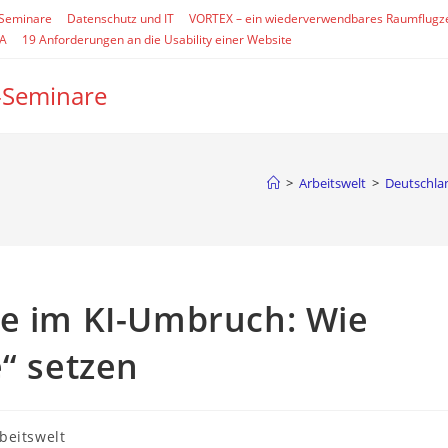
-Seminare
Datenschutz und IT
VORTEX – ein wiederverwendbares Raumflugz
SA
19 Anforderungen an die Usability einer Website
-Seminare
>
Arbeitswelt
>
Deutschlan
ie im KI-Umbruch: Wie
e“ setzen
gs-
beitswelt