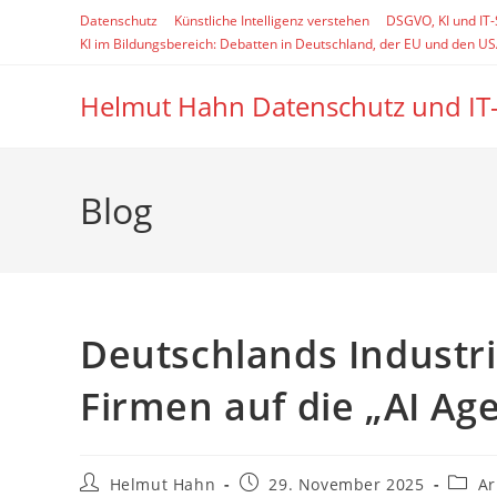
Zum
Datenschutz
Künstliche Intelligenz verstehen
DSGVO, KI und IT
Inhalt
KI im Bildungsbereich: Debatten in Deutschland, der EU und den U
springen
Helmut Hahn Datenschutz und IT
Blog
Deutschlands Industr
Firmen auf die „AI Ag
Beitrags-
Beitrag
Beitra
Helmut Hahn
29. November 2025
Ar