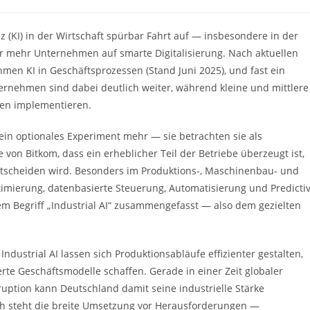
rie:
z (KI) in der Wirtschaft spürbar Fahrt auf — insbesondere in der
 mehr Unternehmen auf smarte Digitalisierung. Nach aktuellen
hmen KI in Geschäftsprozessen (Stand Juni 2025), und fast ein
ternehmen sind dabei deutlich weiter, während kleine und mittlere
gen implementieren.
kein optionales Experiment mehr — sie betrachten sie als
von Bitkom, dass ein erheblicher Teil der Betriebe überzeugt ist,
entscheiden wird. Besonders im Produktions-, Maschinenbau- und
mierung, datenbasierte Steuerung, Automatisierung und Predicti
m Begriff „Industrial AI“ zusammengefasst — also dem gezielten
Industrial AI lassen sich Produktionsabläufe effizienter gestalten,
te Geschäftsmodelle schaffen. Gerade in einer Zeit globaler
uption kann Deutschland damit seine industrielle Stärke
ch steht die breite Umsetzung vor Herausforderungen —