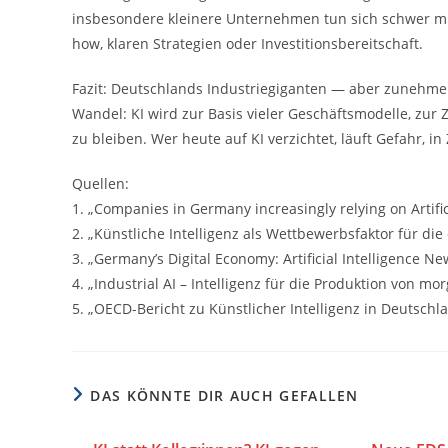
insbesondere kleinere Unternehmen tun sich schwer mit
how, klaren Strategien oder Investitionsbereitschaft.
Fazit: Deutschlands Industriegiganten — aber zunehme
Wandel: KI wird zur Basis vieler Geschäftsmodelle, zur
zu bleiben. Wer heute auf KI verzichtet, läuft Gefahr, 
Quellen:
1. „Companies in Germany increasingly relying on Artificia
2. „Künstliche Intelligenz als Wettbewerbsfaktor für die 
3. „Germany’s Digital Economy: Artificial Intelligence N
4. „Industrial AI – Intelligenz für die Produktion von m
5. „OECD-Bericht zu Künstlicher Intelligenz in Deutsch
DAS KÖNNTE DIR AUCH GEFALLEN