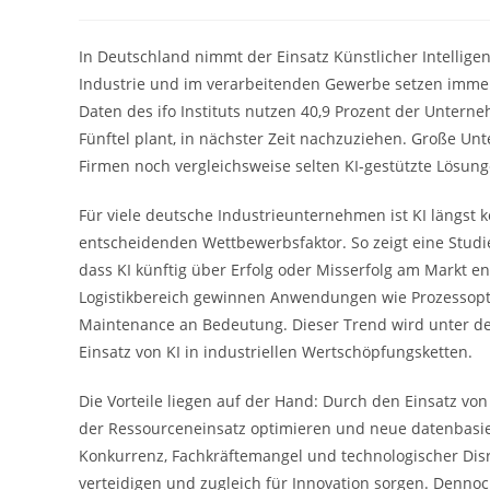
Autor:
veröffentlicht:
Katego
In Deutschland nimmt der Einsatz Künstlicher Intelligen
Industrie und im verarbeitenden Gewerbe setzen immer
Daten des ifo Instituts nutzen 40,9 Prozent der Unterne
Fünftel plant, in nächster Zeit nachzuziehen. Große Un
Firmen noch vergleichsweise selten KI-gestützte Lösun
Für viele deutsche Industrieunternehmen ist KI längst 
entscheidenden Wettbewerbsfaktor. So zeigt eine Studie 
dass KI künftig über Erfolg oder Misserfolg am Markt 
Logistikbereich gewinnen Anwendungen wie Prozessopti
Maintenance an Bedeutung. Dieser Trend wird unter de
Einsatz von KI in industriellen Wertschöpfungsketten.
Die Vorteile liegen auf der Hand: Durch den Einsatz von 
der Ressourceneinsatz optimieren und neue datenbasier
Konkurrenz, Fachkräftemangel und technologischer Disr
verteidigen und zugleich für Innovation sorgen. Denno