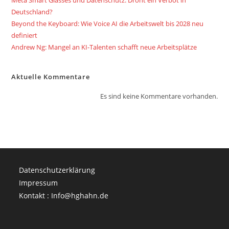
Meta Smart Glasses und Datenschutz: Droht ein Verbot in
Deutschland?
Beyond the Keyboard: Wie Voice AI die Arbeitswelt bis 2028 neu
definiert
Andrew Ng: Mangel an KI-Talenten schafft neue Arbeitsplätze
Aktuelle Kommentare
Es sind keine Kommentare vorhanden.
Datenschutzerklärung
Impressum
Kontakt : Info@hghahn.de