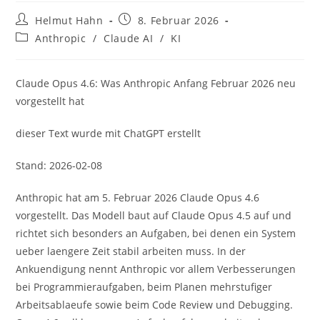
Beitrags-
Beitrag
Helmut Hahn
8. Februar 2026
Autor:
veröffentlicht:
Beitrags-
Anthropic
/
Claude AI
/
KI
Kategorie:
Claude Opus 4.6: Was Anthropic Anfang Februar 2026 neu
vorgestellt hat
dieser Text wurde mit ChatGPT erstellt
Stand: 2026-02-08
Anthropic hat am 5. Februar 2026 Claude Opus 4.6
vorgestellt. Das Modell baut auf Claude Opus 4.5 auf und
richtet sich besonders an Aufgaben, bei denen ein System
ueber laengere Zeit stabil arbeiten muss. In der
Ankuendigung nennt Anthropic vor allem Verbesserungen
bei Programmieraufgaben, beim Planen mehrstufiger
Arbeitsablaeufe sowie beim Code Review und Debugging.