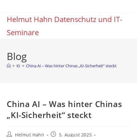
Zum
Inhalt
Helmut Hahn Datenschutz und IT-
springen
Seminare
Blog
>
KI
>
China AI – Was hinter Chinas „KI-Sicherheit“ steckt
China AI – Was hinter Chinas
„KI-Sicherheit“ steckt
Beitrags-
Beitrag
Helmut Hahn
5. August 2025