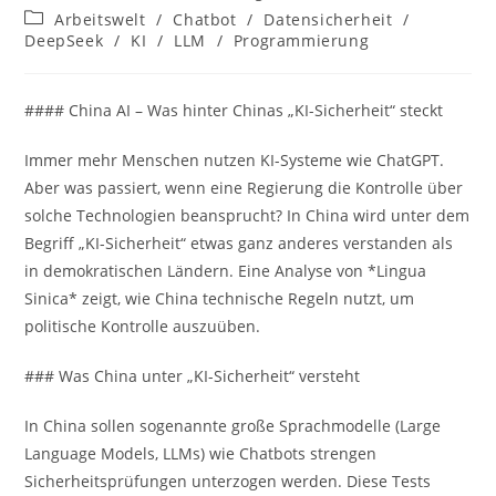
Autor:
veröffentlicht:
Beitrags-
Arbeitswelt
/
Chatbot
/
Datensicherheit
/
Kategorie:
DeepSeek
/
KI
/
LLM
/
Programmierung
#### China AI – Was hinter Chinas „KI-Sicherheit“ steckt
Immer mehr Menschen nutzen KI-Systeme wie ChatGPT.
Aber was passiert, wenn eine Regierung die Kontrolle über
solche Technologien beansprucht? In China wird unter dem
Begriff „KI-Sicherheit“ etwas ganz anderes verstanden als
in demokratischen Ländern. Eine Analyse von *Lingua
Sinica* zeigt, wie China technische Regeln nutzt, um
politische Kontrolle auszuüben.
### Was China unter „KI-Sicherheit“ versteht
In China sollen sogenannte große Sprachmodelle (Large
Language Models, LLMs) wie Chatbots strengen
Sicherheitsprüfungen unterzogen werden. Diese Tests