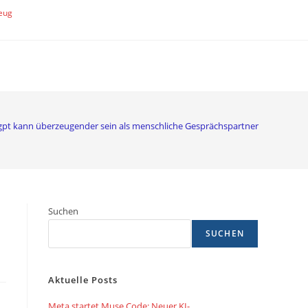
eug
pt kann überzeugender sein als menschliche Gesprächspartner
Suchen
SUCHEN
Aktuelle Posts
Meta startet Muse Code: Neuer KI-