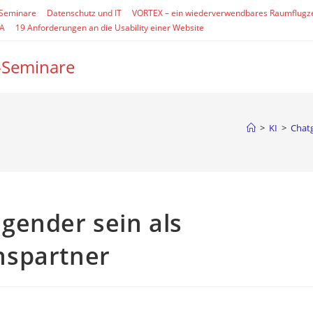
-Seminare
Datenschutz und IT
VORTEX – ein wiederverwendbares Raumflugz
SA
19 Anforderungen an die Usability einer Website
-Seminare
>
KI
>
Chatg
gender sein als
hspartner