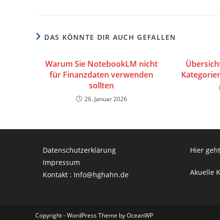
DAS KÖNNTE DIR AUCH GEFALLEN
Warum Sie NotebookLM nicht
Übersich
für Finanzdaten verwenden
Kategorien
sollten
26. Januar 2026
Datenschutzerklärung
Hier geht
Impressum
Akuelle 
Kontakt : Info@hghahn.de
Copyright - WordPress Theme by OceanWP