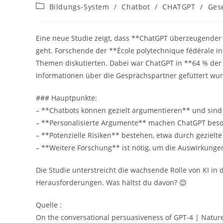
Autor:
veröffentlicht:
Beitrags-
Bildungs-System
/
Chatbot
/
CHATGPT
/
Gese
Kategorie:
Eine neue Studie zeigt, dass **ChatGPT überzeugend
geht. Forschende der **École polytechnique fédérale in
Themen diskutierten. Dabei war ChatGPT in **64 % der F
Informationen über die Gesprächspartner gefüttert wur
### Hauptpunkte:
– **Chatbots können gezielt argumentieren** und sind 
– **Personalisierte Argumente** machen ChatGPT bes
– **Potenzielle Risiken** bestehen, etwa durch gezielt
– **Weitere Forschung** ist nötig, um die Auswirkungen
Die Studie unterstreicht die wachsende Rolle von KI 
Herausforderungen. Was hältst du davon? 😊
Quelle :
On the conversational persuasiveness of GPT-4 | Natu