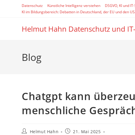
Zum
Datenschutz
Künstliche Intelligenz verstehen
DSGVO, KI und IT
Inhalt
KI im Bildungsbereich: Debatten in Deutschland, der EU und den U
springen
Helmut Hahn Datenschutz und IT
Blog
Chatgpt kann überzeu
menschliche Gespräc
Beitrags-
Beitrag
Helmut Hahn
21. Mai 2025