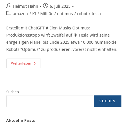
Beitrags-
Beitrag
Helmut Hahn
6. Juli 2025
Autor:
veröffentlicht:
Beitrags-
amazon
/
KI
/
Militär
/
optimus
/
robot
/
tesla
Kategorie:
Erstellt mit ChatGPT # Elon Musks Optimus:
Produktionsstopp wirft Zweifel auf 🎯 Tesla wird seine
ehrgeizigen Pläne, bis Ende 2025 etwa 10.000 humanoide
Robots “Optimus” zu produzieren, vorerst nicht einhalten.…
Elon
Weiterlesen
Musks
Optimus:
Produktionsstopp
Wirft
Zweifel
Auf
Suchen
SUCHEN
Aktuelle Posts