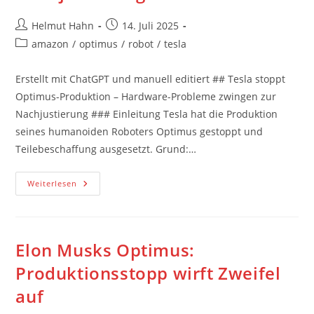
Beitrags-
Beitrag
Helmut Hahn
14. Juli 2025
Autor:
veröffentlicht:
Beitrags-
amazon
/
optimus
/
robot
/
tesla
Kategorie:
Erstellt mit ChatGPT und manuell editiert ## Tesla stoppt
Optimus-Produktion – Hardware-Probleme zwingen zur
Nachjustierung ### Einleitung Tesla hat die Produktion
seines humanoiden Roboters Optimus gestoppt und
Teilebeschaffung ausgesetzt. Grund:…
Tesla
Weiterlesen
Stoppt
Optimus-
Produktion
–
Hardware-
Probleme
Elon Musks Optimus:
Zwingen
Zur
Produktionsstopp wirft Zweifel
Nachjustierung
auf