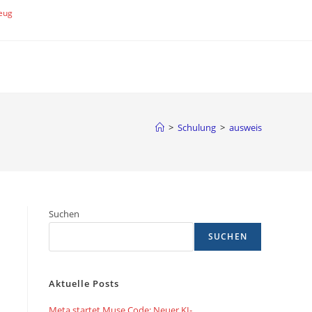
eug
>
Schulung
>
ausweis
Suchen
SUCHEN
Aktuelle Posts
Meta startet Muse Code: Neuer KI-