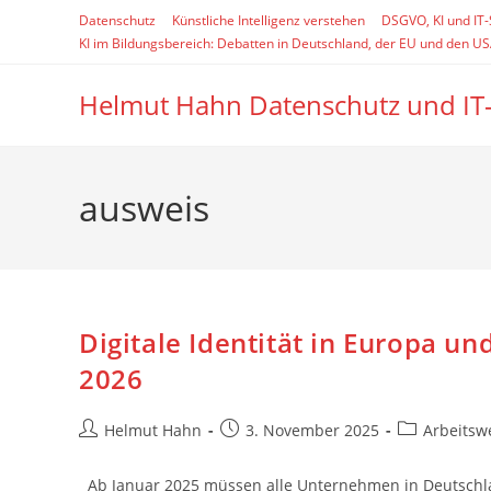
Zum
Datenschutz
Künstliche Intelligenz verstehen
DSGVO, KI und IT
Inhalt
KI im Bildungsbereich: Debatten in Deutschland, der EU und den U
springen
Helmut Hahn Datenschutz und IT
ausweis
Digitale Identität in Europa u
2026
Beitrags-
Beitrag
Beitrags-
Helmut Hahn
3. November 2025
Arbeitsw
Autor:
veröffentlicht:
Kategorie:
Ab Januar 2025 müssen alle Unternehmen in Deutschl