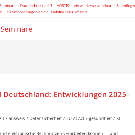
-Seminare
Datenschutz und IT
VORTEX – ein wiederverwendbares Raumflugz
SA
19 Anforderungen an die Usability einer Website
-Seminare
nd Deutschland: Entwicklungen 2025–
elt
/
ausweis
/
Datensicherheit
/
EU AI Act
/
gesundheit
/
KI
and elektronische Rechnungen verarbeiten können — und