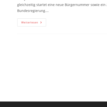
gleichzeitig startet eine neue Bürgernummer sowie ein 
Bundesregierung.…
Digitale
Weiterlesen
Identität
In
Europa
Und
Deutschland:
Entwicklungen
2025–
2026