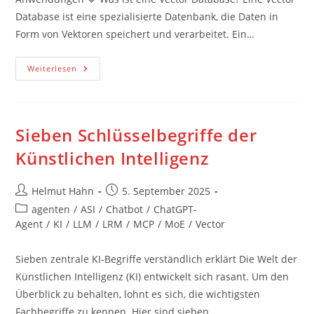
Database ist eine spezialisierte Datenbank, die Daten in
Form von Vektoren speichert und verarbeitet. Ein…
Was
Weiterlesen
Sind
Vector
Databases?
Sieben Schlüsselbegriffe der
Künstlichen Intelligenz
Beitrags-
Beitrag
Helmut Hahn
5. September 2025
Autor:
veröffentlicht:
Beitrags-
agenten
/
ASI
/
Chatbot
/
ChatGPT-
Kategorie:
Agent
/
KI
/
LLM
/
LRM
/
MCP
/
MoE
/
Vector
Sieben zentrale KI-Begriffe verständlich erklärt Die Welt der
Künstlichen Intelligenz (KI) entwickelt sich rasant. Um den
Überblick zu behalten, lohnt es sich, die wichtigsten
Fachbegriffe zu kennen. Hier sind sieben…