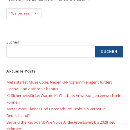
Sieben
Weiterlesen
Schlüsselbegriffe
Der
Künstlichen
Intelligenz
Suchen
SUCHEN
Aktuelle Posts
Meta startet Muse Code: Neuer KI-Programmieragent fordert
OpenAI und Anthropic heraus
KI-Sicherheitslücke: Warum KI-Chatbots Anweisungen verwechseln
können
Meta Smart Glasses und Datenschutz: Droht ein Verbot in
Deutschland?
Beyond the Keyboard: Wie Voice AI die Arbeitswelt bis 2028 neu
definiert