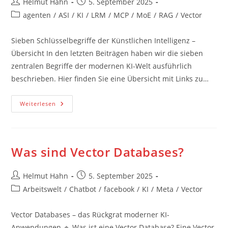
Beitrags-
Beitrag
Helmut Hahn
5. September 2025
Autor:
veröffentlicht:
Beitrags-
agenten
/
ASI
/
KI
/
LRM
/
MCP
/
MoE
/
RAG
/
Vector
Kategorie:
Sieben Schlüsselbegriffe der Künstlichen Intelligenz –
Übersicht In den letzten Beiträgen haben wir die sieben
zentralen Begriffe der modernen KI-Welt ausführlich
beschrieben. Hier finden Sie eine Übersicht mit Links zu…
Sieben
Weiterlesen
Schlüsselbegriffe
Der
Künstlichen
Intelligenz
–
Übersicht
Was sind Vector Databases?
Beitrags-
Beitrag
Helmut Hahn
5. September 2025
Autor:
veröffentlicht:
Beitrags-
Arbeitswelt
/
Chatbot
/
facebook
/
KI
/
Meta
/
Vector
Kategorie:
Vector Databases – das Rückgrat moderner KI-
Anwendungen 🔹 Was ist eine Vector Database? Eine Vector