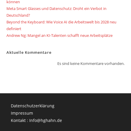
können
Meta Smart Glasses und Datenschutz: Droht ein Verbot in
Deutschland?
Beyond the Keyboard: Wie Voice AI die Arbeitswelt bis 2028 neu
definiert
Andrew Ng: Mangel an KI-Talenten schafft neue Arbeitsplätze
Aktuelle Kommentare
Es sind keine Kommentare vorhanden.
Datenschutzerklärung
Impressum
Kontakt : Info@hghahn.de