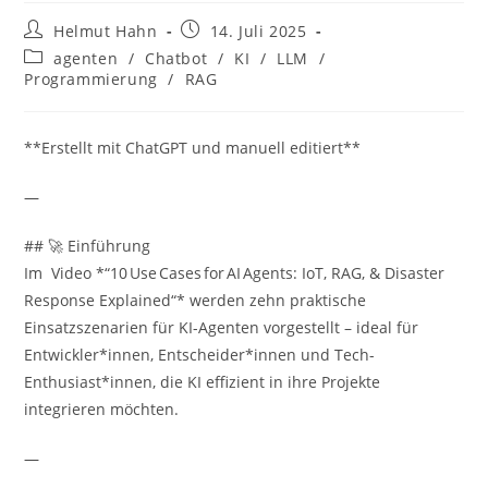
Beitrags-
Beitrag
Helmut Hahn
14. Juli 2025
Autor:
veröffentlicht:
Beitrags-
agenten
/
Chatbot
/
KI
/
LLM
/
Kategorie:
Programmierung
/
RAG
**Erstellt mit ChatGPT und manuell editiert**
—
## 🚀 Einführung
Im Video *“10 Use Cases for AI Agents: IoT, RAG, & Disaster
Response Explained“* werden zehn praktische
Einsatzszenarien für KI-Agenten vorgestellt – ideal für
Entwickler*innen, Entscheider*innen und Tech-
Enthusiast*innen, die KI effizient in ihre Projekte
integrieren möchten.
—