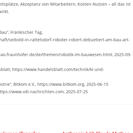
eitsplätze, Akzeptanz von Mitarbeitern, Kosten-Nutzen – all das ist
irkt.
Bau“, Fränkischer Tag,
aft/seibold-in-rattelsdorf-roboter-robert-debuetiert-am-bau-art-
.iao.fraunhofer.de/de/themen/robotik-im-bauwesen.html, 2025-09-
blatt, https://www.handelsblatt.com/technik/ki-und-
trie“, Bitkom e.V., https://www.bitkom.org, 2025-06-15
ttps://www.vdi-nachrichten.com, 2025-07-25