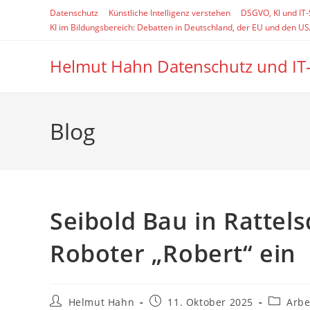
Zum
Datenschutz
Künstliche Intelligenz verstehen
DSGVO, KI und IT
Inhalt
KI im Bildungsbereich: Debatten in Deutschland, der EU und den U
springen
Helmut Hahn Datenschutz und IT
Blog
Seibold Bau in Rattel
Roboter „Robert“ ein
Beitrags-
Beitrag
Beitrags
Helmut Hahn
11. Oktober 2025
Arbe