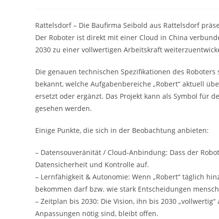
Autor:
veröffentlicht:
Kategori
Rattelsdorf – Die Baufirma Seibold aus Rattelsdorf präs
Der Roboter ist direkt mit einer Cloud in China verbund
2030 zu einer vollwertigen Arbeitskraft weiterzuentwick
Die genauen technischen Spezifikationen des Roboters s
bekannt, welche Aufgabenbereiche „Robert“ aktuell üb
ersetzt oder ergänzt. Das Projekt kann als Symbol fü
gesehen werden.
Einige Punkte, die sich in der Beobachtung anbieten:
– Datensouveränität / Cloud-Anbindung: Dass der Robote
Datensicherheit und Kontrolle auf.
– Lernfähigkeit & Autonomie: Wenn „Robert“ täglich hinzu
bekommen darf bzw. wie stark Entscheidungen menschen
– Zeitplan bis 2030: Die Vision, ihn bis 2030 „vollwertig
Anpassungen nötig sind, bleibt offen.