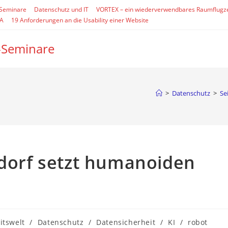
-Seminare
Datenschutz und IT
VORTEX – ein wiederverwendbares Raumflugz
SA
19 Anforderungen an die Usability einer Website
-Seminare
>
Datenschutz
>
Se
sdorf setzt humanoiden
-
itswelt
/
Datenschutz
/
Datensicherheit
/
KI
/
robot