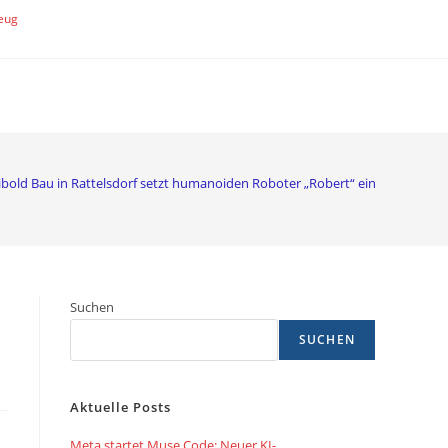
eug
ibold Bau in Rattelsdorf setzt humanoiden Roboter „Robert“ ein
Suchen
SUCHEN
Aktuelle Posts
Meta startet Muse Code: Neuer KI-