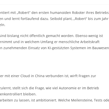
e:
entiert mit „Robert“ den ersten humanoiden Roboter ihres Betriebs
en und lernt fortlaufend dazu. Seibold plant, „Robert“ bis zum Jahr
eln.
ind bislang nicht öffentlich gemacht worden. Ebenso wenig ist
ernimmt und in welchem Umfang er menschliche Arbeitskraft
r den zunehmenden Einsatz von KI-gestützten Systemen im Bauwesen
r mit einer Cloud in China verbunden ist, wirft Fragen zur
lernt, stellt sich die Frage, wie viel Autonomie er im Betrieb
kontrolliert bleiben.
“ arbeiten zu lassen, ist ambitioniert. Welche Meilensteine, Tests od