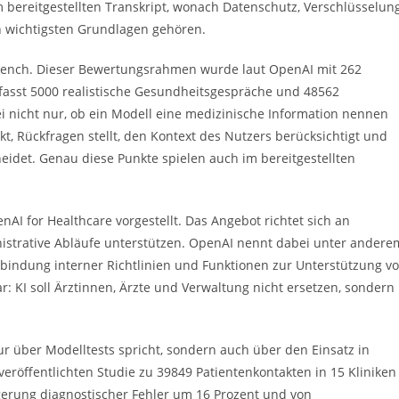
bereitgestellten Transkript, wonach Datenschutz, Verschlüsselun
 wichtigsten Grundlagen gehören.
hBench. Dieser Bewertungsrahmen wurde laut OpenAI mit 262
fasst 5000 realistische Gesundheitsgespräche und 48562
ei nicht nur, ob ein Modell eine medizinische Information nennen
t, Rückfragen stellt, den Kontext des Nutzers berücksichtigt und
eidet. Genau diese Punkte spielen auch im bereitgestellten
I for Healthcare vorgestellt. Das Angebot richtet sich an
istrative Abläufe unterstützen. OpenAI nennt dabei unter andere
bindung interner Richtlinien und Funktionen zur Unterstützung v
r: KI soll Ärztinnen, Ärzte und Verwaltung nicht ersetzen, sondern
ur über Modelltests spricht, sondern auch über den Einsatz in
eröffentlichten Studie zu 39849 Patientenkontakten in 15 Kliniken
ngerung diagnostischer Fehler um 16 Prozent und von