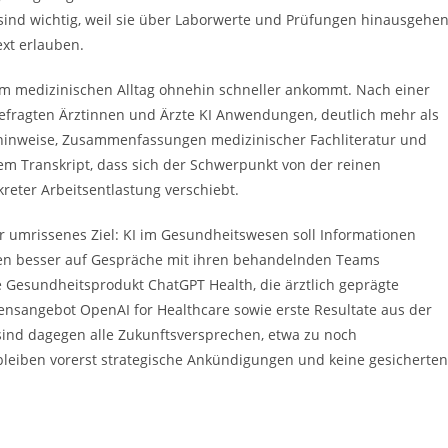
sind wichtig, weil sie über Laborwerte und Prüfungen hinausgehe
ext erlauben.
I im medizinischen Alltag ohnehin schneller ankommt. Nach einer
efragten Ärztinnen und Ärzte KI Anwendungen, deutlich mehr als
shinweise, Zusammenfassungen medizinischer Fachliteratur und
em Transkript, dass sich der Schwerpunkt von der reinen
reter Arbeitsentlastung verschiebt.
ar umrissenes Ziel: KI im Gesundheitswesen soll Informationen
ten besser auf Gespräche mit ihren behandelnden Teams
te Gesundheitsprodukt ChatGPT Health, die ärztlich geprägte
sangebot OpenAI for Healthcare sowie erste Resultate aus der
ind dagegen alle Zukunftsversprechen, etwa zu noch
leiben vorerst strategische Ankündigungen und keine gesicherten