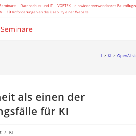
-Seminare
Datenschutz und IT
VORTEX – ein wiederverwendbares Raumflugz
SA
19 Anforderungen an die Usability einer Website
-Seminare
>
KI
>
OpenAI sie
it als einen der
sfälle für KI
t
/
KI