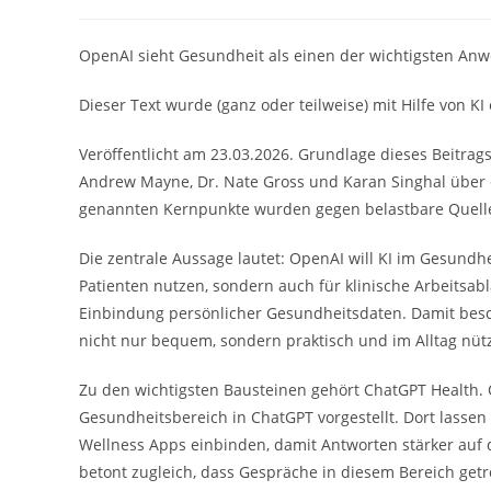
Autor:
veröffentlicht:
Kategorie:
OpenAI sieht Gesundheit als einen der wichtigsten Anw
Dieser Text wurde (ganz oder teilweise) mit Hilfe von KI e
Veröffentlicht am 23.03.2026. Grundlage dieses Beitrags
Andrew Mayne, Dr. Nate Gross und Karan Singhal über 
genannten Kernpunkte wurden gegen belastbare Quelle
Die zentrale Aussage lautet: OpenAI will KI im Gesundh
Patienten nutzen, sondern auch für klinische Arbeitsab
Einbindung persönlicher Gesundheitsdaten. Damit besc
nicht nur bequem, sondern praktisch und im Alltag nütz
Zu den wichtigsten Bausteinen gehört ChatGPT Health. 
Gesundheitsbereich in ChatGPT vorgestellt. Dort lass
Wellness Apps einbinden, damit Antworten stärker au
betont zugleich, dass Gespräche in diesem Bereich get