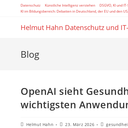
Zum
Datenschutz
Künstliche Intelligenz verstehen
DSGVO, KI und IT
Inhalt
KI im Bildungsbereich: Debatten in Deutschland, der EU und den U
springen
Helmut Hahn Datenschutz und IT
Blog
OpenAI sieht Gesundhe
wichtigsten Anwendung
Beitrags-
Beitrag
Beitrags-
Helmut Hahn
23. März 2026
gesundhei