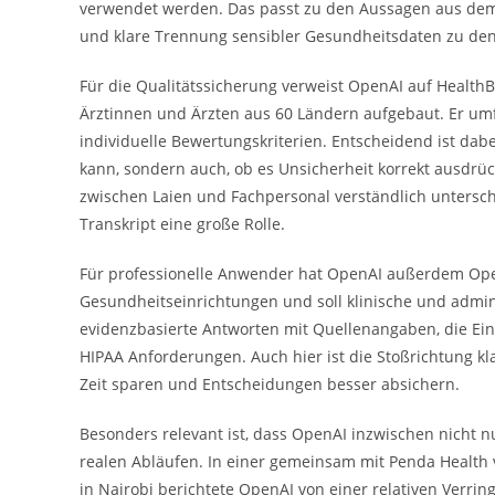
verwendet werden. Das passt zu den Aussagen aus dem 
und klare Trennung sensibler Gesundheitsdaten zu den
Für die Qualitätssicherung verweist OpenAI auf Healt
Ärztinnen und Ärzten aus 60 Ländern aufgebaut. Er um
individuelle Bewertungskriterien. Entscheidend ist dab
kann, sondern auch, ob es Unsicherheit korrekt ausdrück
zwischen Laien und Fachpersonal verständlich untersch
Transkript eine große Rolle.
Für professionelle Anwender hat OpenAI außerdem OpenA
Gesundheitseinrichtungen und soll klinische und admin
evidenzbasierte Antworten mit Quellenangaben, die Ein
HIPAA Anforderungen. Auch hier ist die Stoßrichtung kla
Zeit sparen und Entscheidungen besser absichern.
Besonders relevant ist, dass OpenAI inzwischen nicht n
realen Abläufen. In einer gemeinsam mit Penda Health v
in Nairobi berichtete OpenAI von einer relativen Verri