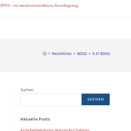
ORTEX – ein wiederverwendbares Raumflugzeug
>
Rechtliches
>
BDSG
>
§ 47 BDSG
Suchen
SUCHEN
Aktuelle Posts
KI-Sicherheitslücke: Warum KI-Chatbots