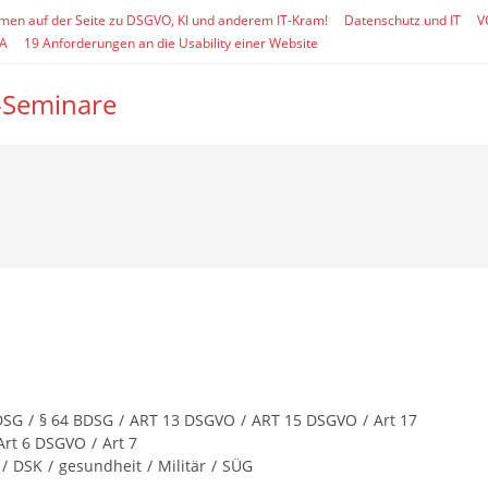
mmen auf der Seite zu DSGVO, KI und anderem IT-Kram!
Datenschutz und IT
V
SA
19 Anforderungen an die Usability einer Website
-Seminare
DSG
/
§ 64 BDSG
/
ART 13 DSGVO
/
ART 15 DSGVO
/
Art 17
Art 6 DSGVO
/
Art 7
/
DSK
/
gesundheit
/
Militär
/
SÜG