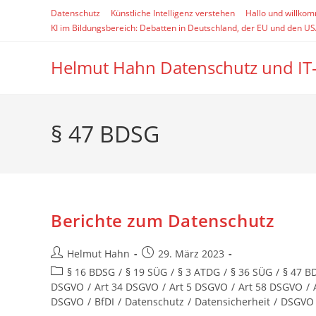
Zum
Datenschutz
Künstliche Intelligenz verstehen
Hallo und willko
Inhalt
KI im Bildungsbereich: Debatten in Deutschland, der EU und den U
springen
Helmut Hahn Datenschutz und IT
§ 47 BDSG
Berichte zum Datenschutz
Beitrags-
Beitrag
Helmut Hahn
29. März 2023
Autor:
veröffentlicht:
Beitrags-
§ 16 BDSG
/
§ 19 SÜG
/
§ 3 ATDG
/
§ 36 SÜG
/
§ 47 B
Kategorie:
DSGVO
/
Art 34 DSGVO
/
Art 5 DSGVO
/
Art 58 DSGVO
/
DSGVO
/
BfDI
/
Datenschutz
/
Datensicherheit
/
DSGVO